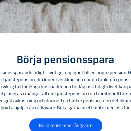
Börja pensionsspara
nsionssparande tidigt i livet ge möjlighet till en högre pension.
 tjänstepension, din löneutveckling och när du tänkt gå i pensi
viktig faktor. Höga kostnader och för låg risk tidigt i livet kan
val placeras i många fall din tjänstepension i en traditionell förs
ll en god avkastning och därmed en bättre pension, men det ökar
ehov ta hjälp från rådgivare. Boka gärna in ett möte med oss för 
Boka möte med rådgivare