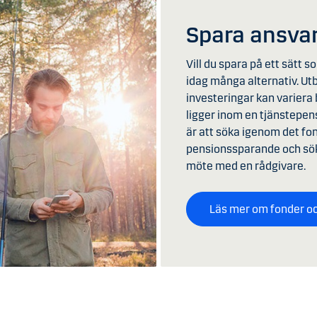
Spara ansvar
Vill du spara på ett sätt 
idag många alternativ. U
investeringar kan varier
ligger inom en tjänstepens
är att söka igenom det fo
pensionssparande och söka 
möte med en rådgivare.
Läs mer om fonder oc