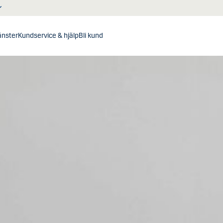
jänster
Kundservice & hjälp
Bli kund