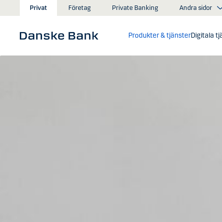
Gå till huvudinnehåll
Andra sidor
Privat
Företag
Private Banking
Produkter & tjänster
Digitala t