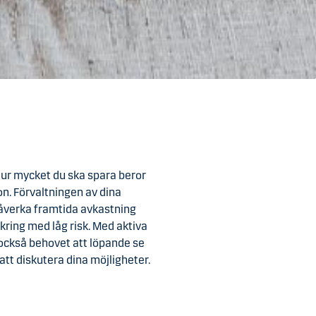
 Hur mycket du ska spara beror
on. Förvaltningen av dina
 påverka framtida avkastning
äkring med låg risk. Med aktiva
 också behovet att löpande se
att diskutera dina möjligheter.