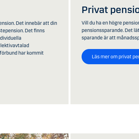
Privat pens
Vill du ha en högre pensi
ension. Det innebär att din
pensionssparande. Det lätt
nstepension. Det finns
sparande är att månadssp
dividuella
llektivavtalad
kförbund har kommit
Läs mer om privat p