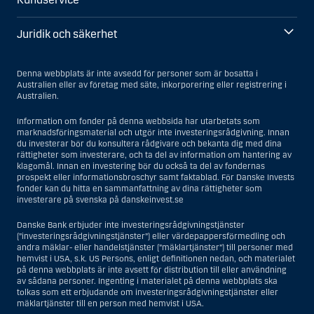
Juridik och säkerhet
Denna webbplats är inte avsedd för personer som är bosatta i
Australien eller av företag med säte, inkorporering eller registrering i
Australien.
Information om fonder på denna webbsida har utarbetats som
marknadsföringsmaterial och utgör inte investeringsrådgivning. Innan
du investerar bör du konsultera rådgivare och bekanta dig med dina
rättigheter som investerare, och ta del av information om hantering av
klagomål. Innan en investering bör du också ta del av fondernas
prospekt eller informationsbroschyr samt faktablad. För Danske Invests
fonder kan du hitta en sammanfattning av dina rättigheter som
investerare på svenska på danskeinvest.se
Danske Bank erbjuder inte investeringsrådgivningstjänster
(”investeringsrådgivningstjänster”) eller värdepappersförmedling och
andra mäklar- eller handelstjänster (”mäklartjänster”) till personer med
hemvist i USA, s.k. US Persons, enligt definitionen nedan, och materialet
på denna webbplats är inte avsett för distribution till eller användning
av sådana personer. Ingenting i materialet på denna webbplats ska
tolkas som ett erbjudande om investeringsrådgivningstjänster eller
mäklartjänster till en person med hemvist i USA.