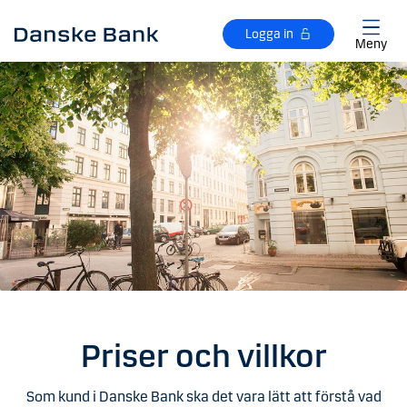
Gå till huvudinnehåll
Logga in
Meny
Priser och villkor
Som kund i Danske Bank ska det vara lätt att förstå vad