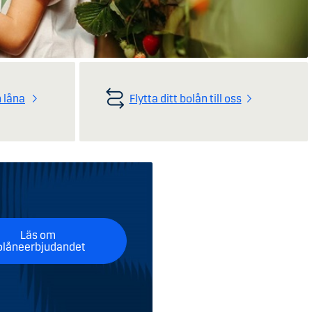
 låna
Flytta ditt bolån till oss
Läs om
olåneerbjudandet