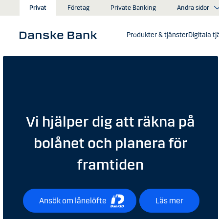
Gå till huvudinnehåll
Andra sidor
Privat
Företag
Private Banking
Produkter & tjänster
Digitala t
Vi hjälper dig att räkna på
bolånet och planera för
framtiden
Ansök om lånelöfte
Läs mer