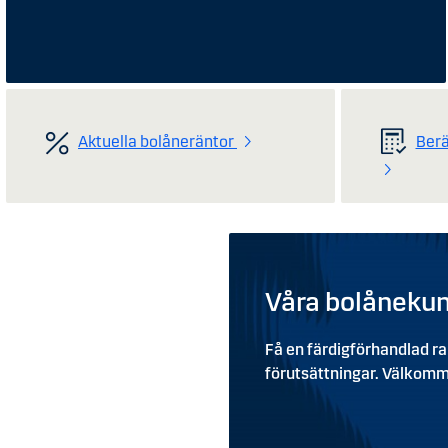
Aktuella bolåneräntor
Ber
Våra bolånekund
Få en färdigförhandlad rab
förutsättningar. Välkommen