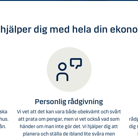
 hjälper dig med hela din ekon
Personlig rådgivning
 ska
Vi vet att det kan vara både obekvämt och svårt
shus.
att prata om pengar, men vi vet också vad som
rådg
ån.
händer om man inte gör det. Vi hjälper dig att
dig 
planera och ställa de ibland lite svåra men