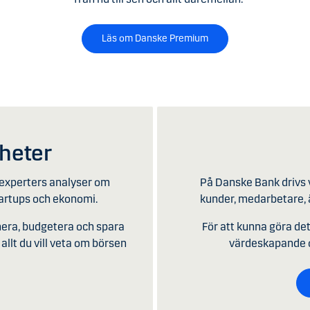
Läs om Danske Premium
yheter
experters analyser om
På Danske Bank drivs v
tartups och ekonomi.
kunder, medarbetare, ä
anera, budgetera och spara
För att kunna göra det i
allt du vill veta om börsen
värdeskapande oc