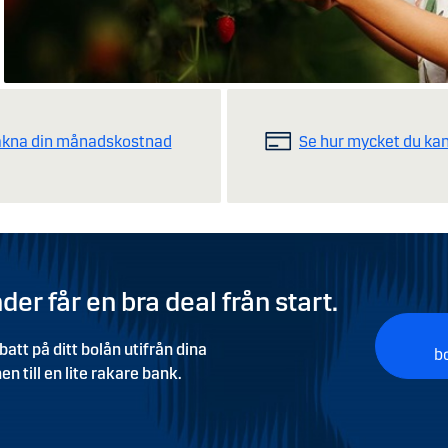
äkna din månadskostnad
Se hur mycket du kan
er får en bra deal från start.
att på ditt bolån utifrån dina
b
 till en lite rakare bank.