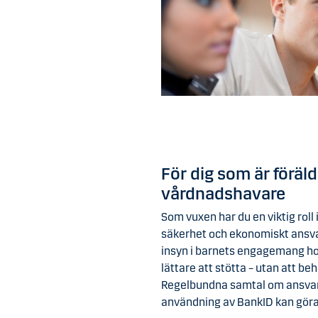
För dig som är föräld
vårdnadshavare
Som vuxen har du en viktig roll 
säkerhet och ekonomiskt ansvar.
insyn i barnets engagemang hos
lättare att stötta – utan att be
Regelbundna samtal om ansvar,
användning av BankID kan göra 