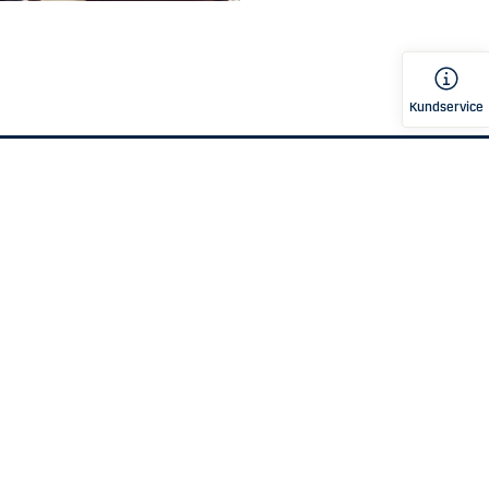
Kundservice
Juridik och säkerhet
 och svar
Insättningsgaranti
Priser och villkor
Dina personuppgifter
Whistleblowing
oner
Bekämpa ekonomisk brottslighet
agomål
Be Safe
punkt eller förslag
Tillgänglighetsredogörelse