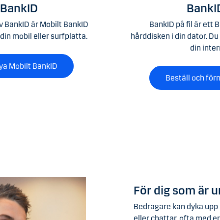
 BankID
BankID
v BankID är Mobilt BankID
BankID på fil är ett
in mobil eller surfplatta.
hårddisken i din dator. Du 
din inte
nya Mobilt BankID
Beställ och förn
För dig som är 
Bedragare kan dyka upp i
eller chattar, ofta med 