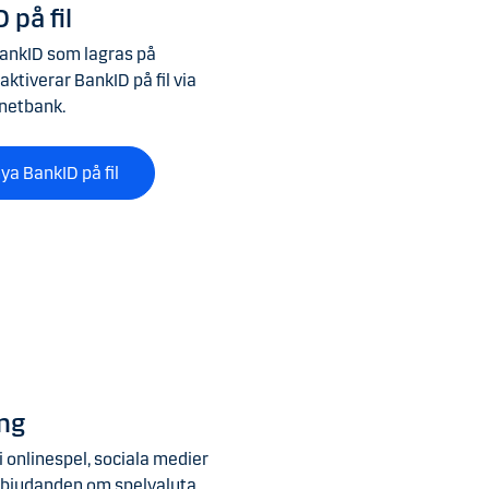
 på fil
 BankID som lagras på
aktiverar BankID på fil via
rnetbank.
ya BankID på fil
ung
 onlinespel, sociala medier
erbjudanden om spelvaluta,