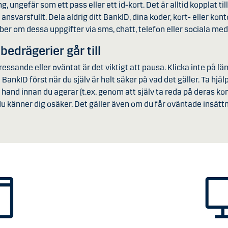
 ungefär som ett pass eller ett id-kort. Det är alltid kopplat till
t ansvarsfullt. Dela aldrig ditt BankID, dina koder, kort- eller k
ber om dessa uppgifter via sms, chatt, telefon eller sociala med
bedrägerier går till
essande eller oväntat är det viktigt att pausa. Klicka inte på län
kID först när du själv är helt säker på vad det gäller. Ta hjäl
hand innan du agerar (t.ex. genom att själv ta reda på deras ko
du känner dig osäker. Det gäller även om du får oväntade insättni