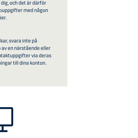
 dig, och det är därför
ontouppgifter med någon
ier.
kar, svara inte på
p av en närstående eller
ntaktuppgifter via deras
ngar till dina konton.