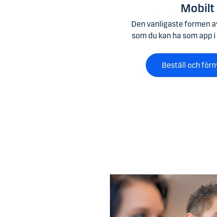
Mobilt
Den vanligaste formen a
som du kan ha som app i d
Beställ och för