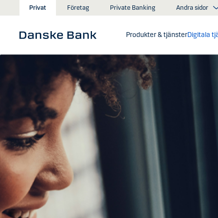
Gå till huvudinnehåll
Andra sidor
Privat
Företag
Private Banking
Produkter & tjänster
Digitala t