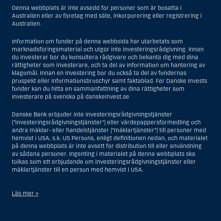
Denna webbplats är inte avsedd för personer som är bosatta i
Australien eller av företag med säte, inkorporering eller registrering i
Australien.
Information om fonder på denna webbsida har utarbetats som
marknadsföringsmaterial och utgör inte investeringsrådgivning. Innan
du investerar bör du konsultera rådgivare och bekanta dig med dina
rättigheter som investerare, och ta del av information om hantering av
klagomål. Innan en investering bör du också ta del av fondernas
prospekt eller informationsbroschyr samt faktablad. För Danske Invests
fonder kan du hitta en sammanfattning av dina rättigheter som
investerare på svenska på danskeinvest.se
Danske Bank erbjuder inte investeringsrådgivningstjänster
(”investeringsrådgivningstjänster”) eller värdepappersförmedling och
andra mäklar- eller handelstjänster (”mäklartjänster”) till personer med
hemvist i USA, s.k. US Persons, enligt definitionen nedan, och materialet
på denna webbplats är inte avsett för distribution till eller användning
av sådana personer. Ingenting i materialet på denna webbplats ska
tolkas som ett erbjudande om investeringsrådgivningstjänster eller
mäklartjänster till en person med hemvist i USA.
Läs mer »
I samband med investeringsrådgivningstjänster innebär en US Person