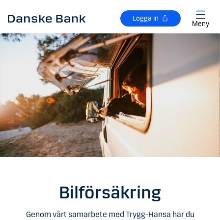
Gå till huvudinnehåll
Logga in
Meny
Bilförsäkring
Genom vårt samarbete med Trygg-Hansa har du