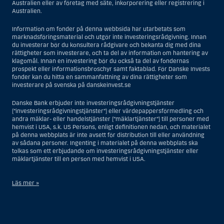
Australien eller av företag med säte, inkorporering eller registrering i
Australien.
Information om fonder på denna webbsida har utarbetats som
marknadsföringsmaterial och utgör inte investeringsrådgivning. Innan
du investerar bör du konsultera rådgivare och bekanta dig med dina
rättigheter som investerare, och ta del av information om hantering av
klagomål. Innan en investering bör du också ta del av fondernas
prospekt eller informationsbroschyr samt faktablad. För Danske Invests
fonder kan du hitta en sammanfattning av dina rättigheter som
investerare på svenska på danskeinvest.se
Danske Bank erbjuder inte investeringsrådgivningstjänster
(”investeringsrådgivningstjänster”) eller värdepappersförmedling och
andra mäklar- eller handelstjänster (”mäklartjänster”) till personer med
hemvist i USA, s.k. US Persons, enligt definitionen nedan, och materialet
på denna webbplats är inte avsett för distribution till eller användning
av sådana personer. Ingenting i materialet på denna webbplats ska
tolkas som ett erbjudande om investeringsrådgivningstjänster eller
mäklartjänster till en person med hemvist i USA.
Läs mer »
I samband med investeringsrådgivningstjänster innebär en US Person
en fysisk person med hemvist i USA, eller ett företag eller annat bolag
som är bildat eller organiserat i USA, dock ej offshore-filialer eller