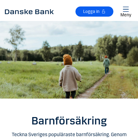
Gå till huvudinnehåll
Logga in
Meny
Barnförsäkring
Teckna Sveriges populäraste barnförsäkring. Genom