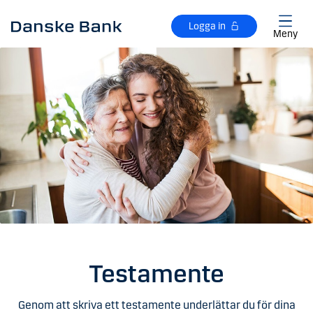
Gå till huvudinnehåll
Logga in
Meny
Testamente
Genom att skriva ett testamente underlättar du för dina