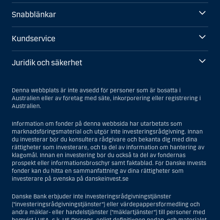
Snabblänkar
Kundservice
Juridik och säkerhet
Denna webbplats är inte avsedd för personer som är bosatta i
Australien eller av företag med säte, inkorporering eller registrering i
Australien.
Information om fonder på denna webbsida har utarbetats som
marknadsföringsmaterial och utgör inte investeringsrådgivning. Innan
du investerar bör du konsultera rådgivare och bekanta dig med dina
rättigheter som investerare, och ta del av information om hantering av
klagomål. Innan en investering bör du också ta del av fondernas
prospekt eller informationsbroschyr samt faktablad. För Danske Invests
fonder kan du hitta en sammanfattning av dina rättigheter som
investerare på svenska på danskeinvest.se
Danske Bank erbjuder inte investeringsrådgivningstjänster
(”investeringsrådgivningstjänster”) eller värdepappersförmedling och
andra mäklar- eller handelstjänster (”mäklartjänster”) till personer med