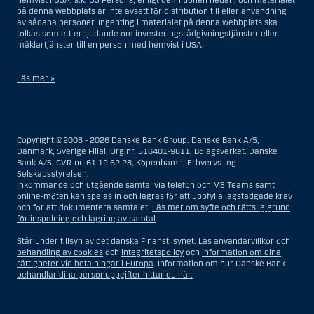
hemvist i USA, s.k. US Persons, enligt definitionen nedan, och materialet
på denna webbplats är inte avsett för distribution till eller användning
av sådana personer. Ingenting i materialet på denna webbplats ska
tolkas som ett erbjudande om investeringsrådgivningstjänster eller
mäklartjänster till en person med hemvist i USA.
Läs mer »
I samband med investeringsrådgivningstjänster innebär en US Person
en fysisk person med hemvist i USA, eller ett företag eller annat bolag
som är bildat eller organiserat i USA, dock ej offshore-filialer eller
Copyright ©2008 - 2026 Danske Bank Group. Danske Bank A/S,
agenturer som tillhör en person med hemvist i USA som bedriver
Danmark, Sverige Filial, Org.nr. 516401-9811, Bolagsverket. Danske
verksamhet av berättigade affärsskäl och anlitas och regleras som ett
Bank A/S, CVR-nr. 61 12 62 28, Köpenhamn, Erhvervs- og
försäkringsbolag eller bank, eller en filial till en utländsk enhet som är
Selskabsstyrelsen.
belägen i USA, eller en stiftelse vars förvaltare är en US Person, om inte
Inkommande och utgående samtal via telefon och MS Teams samt
en s.k. non-US Person, dvs. en person som saknar hemvist i USA, har
online-möten kan spelas in och lagras för att uppfylla lagstadgade krav
eller delar rätten till investeringsbeslut, eller ett dödsbo för vilket en
och för att dokumentera samtalet.
Läs mer om syfte och rättslig grund
person med hemvist i USA är dödsboförvaltare eller boutredningsman,
för inspelning och lagring av samtal
.
om inte dödsboet styrs av utländsk lag och en non-US Person har eller
delar rätten till investeringsbeslut, eller ett konto som inte är kopplat till
Står under tillsyn av det danska
Finanstilsynet
. Läs
användarvillkor
och
diskretionär förvaltning och som innehas till förmån för en person med
behandling av cookies
och
integritetspolicy
och
information om dina
hemvist i USA eller ett konto kopplat till diskretionär förvaltning och som
rättigheter vid betalningar i Europa
. Information om hur Danske Bank
innehas av en amerikansk mäklare eller förvaltare, om inte detta
behandlar dina personuppgifter hittar du här.
innehas till förmån för en person utan hemvist i USA, eller enheter som
organiserats eller bildats i syfte att kringgå amerikanska
värdepapperslagar. Termen ”US Person” omfattar inte en person som
inte befann sig i USA vid den tidpunkt då personen blev en