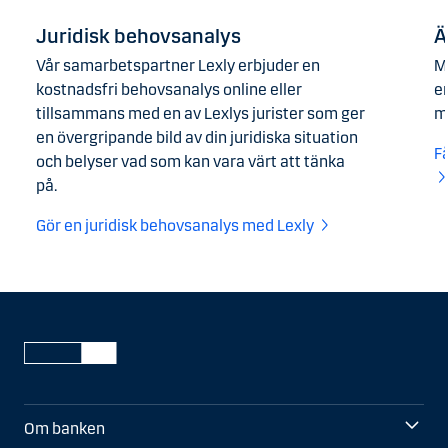
Juridisk behovsanalys
Ä
Vår samarbetspartner Lexly erbjuder en
M
kostnadsfri behovsanalys online eller
er
tillsammans med en av Lexlys jurister som ger
m
en övergripande bild av din juridiska situation
F
och belyser vad som kan vara värt att tänka
på.
Gör en juridisk behovsanalys med Lexly
Om banken