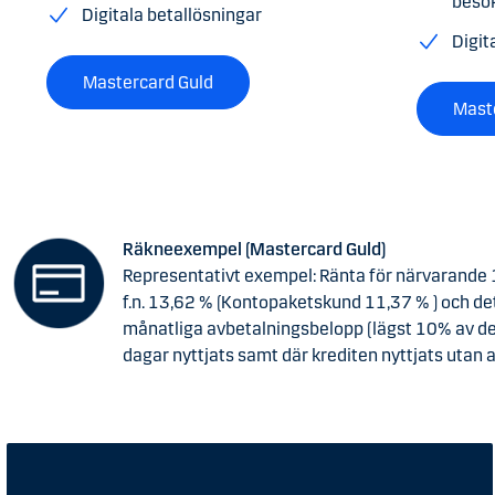
besö
Digitala betallösningar
Digit
Mastercard Guld
Mast
Räkneexempel (Mastercard Guld)
Representativt exempel: Ränta för närvarande 14
f.n. 13,62 % (Kontopaketskund 11,37 % ) och d
månatliga avbetalningsbelopp (lägst 10% av den
dagar nyttjats samt där krediten nyttjats utan 