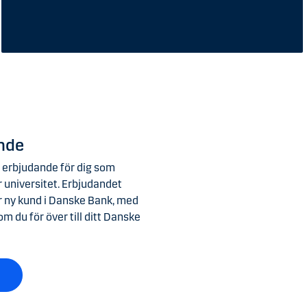
nde
a erbjudande för dig som
r universitet. Erbjudandet
lir ny kund i Danske Bank, med
m du för över till ditt Danske
t