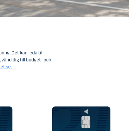
ing. Det kan leda till
vänd dig till budget- och
et.se
.