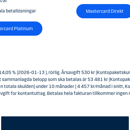
k/år
ala betallösningar
Mastercard Direkt
ercard Platinum
,05 % (2026-01-13 ), rörlig. Årsavgift 530 kr (Kontopaketskund 
et sammanlagda belopp som ska betalas är 53 481 kr (Kontopak
 totala skulden) under 10 månader ( 4 457 kr/månad i snitt, K
avgift for kontantuttag. Betalas hela fakturan tillkommer ingen 