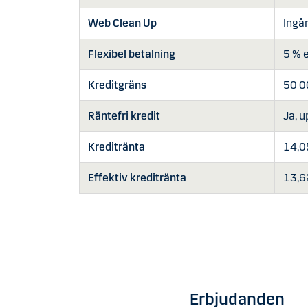
Web Clean Up
Ingå
Flexibel betalning
5 % 
Kreditgräns
50 0
Räntefri kredit
Ja, u
Kreditränta
14,0
Effektiv kreditränta
13,6
Erbjudanden