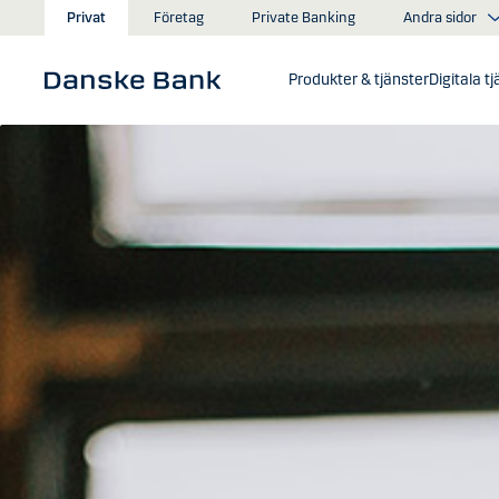
Gå till huvudinnehåll
Andra sidor
Privat
Företag
Private Banking
Produkter & tjänster
Digitala t