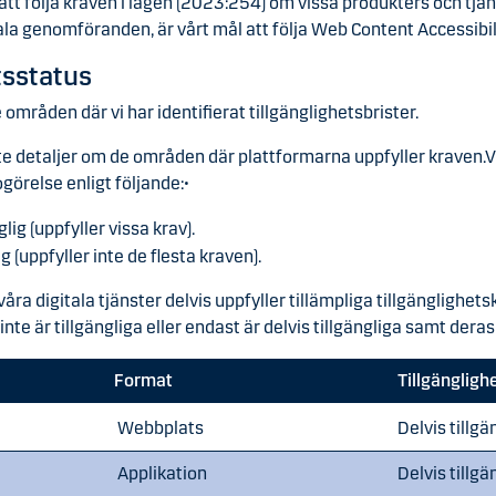
tt följa kraven i lagen (2023:254) om vissa produkters och tjäns
la genomföranden, är vårt mål att följa Web Content Accessibil
tsstatus
områden där vi har identifierat tillgänglighetsbrister.
nte detaljer om de områden där plattformarna uppfyller kraven.V
görelse enligt följande:•
lig (uppfyller vissa krav).
g (uppfyller inte de flesta kraven).
ra digitala tjänster delvis uppfyller tillämpliga tillgänglighets
inte är tillgängliga eller endast är delvis tillgängliga samt deras
Format
Tillgängligh
Webbplats
Delvis tillgä
Applikation
Delvis tillgä