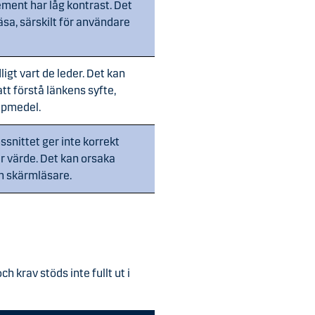
lement har låg kontrast. Det
läsa, särskilt för användare
ligt vart de leder. Det kan
tt förstå länkens syfte,
älpmedel.
snittet ger inte korrekt
er värde. Det kan orsaka
m skärmläsare.
h krav stöds inte fullt ut i