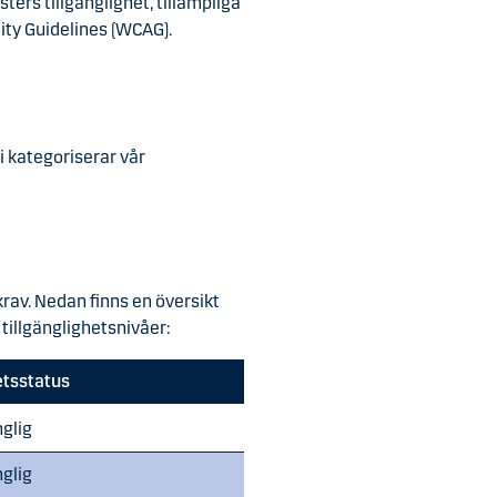
ters tillgänglighet, tillämpliga
ity Guidelines (WCAG).
i kategoriserar vår
krav. Nedan finns en översikt
 tillgänglighetsnivåer:
etsstatus
nglig
nglig