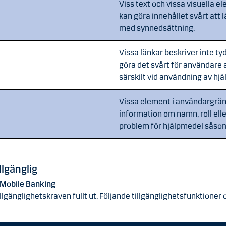
Viss text och vissa visuella e
kan göra innehållet svårt att 
med synnedsättning.
Vissa länkar beskriver inte tyd
göra det svårt för användare a
särskilt vid användning av hj
Vissa element i användargräns
information om namn, roll ell
problem för hjälpmedel såso
llgänglig
 Mobile Banking
llgänglighetskraven fullt ut. Följande tillgänglighetsfunktioner oc