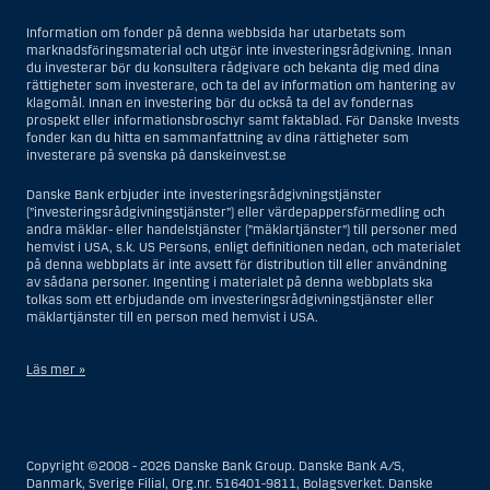
Information om fonder på denna webbsida har utarbetats som
marknadsföringsmaterial och utgör inte investeringsrådgivning. Innan
du investerar bör du konsultera rådgivare och bekanta dig med dina
rättigheter som investerare, och ta del av information om hantering av
klagomål. Innan en investering bör du också ta del av fondernas
prospekt eller informationsbroschyr samt faktablad. För Danske Invests
fonder kan du hitta en sammanfattning av dina rättigheter som
investerare på svenska på danskeinvest.se
Danske Bank erbjuder inte investeringsrådgivningstjänster
(”investeringsrådgivningstjänster”) eller värdepappersförmedling och
andra mäklar- eller handelstjänster (”mäklartjänster”) till personer med
hemvist i USA, s.k. US Persons, enligt definitionen nedan, och materialet
på denna webbplats är inte avsett för distribution till eller användning
av sådana personer. Ingenting i materialet på denna webbplats ska
tolkas som ett erbjudande om investeringsrådgivningstjänster eller
mäklartjänster till en person med hemvist i USA.
Läs mer »
I samband med investeringsrådgivningstjänster innebär en US Person
en fysisk person med hemvist i USA, eller ett företag eller annat bolag
som är bildat eller organiserat i USA, dock ej offshore-filialer eller
Copyright ©2008 - 2026 Danske Bank Group. Danske Bank A/S,
agenturer som tillhör en person med hemvist i USA som bedriver
Danmark, Sverige Filial, Org.nr. 516401-9811, Bolagsverket. Danske
verksamhet av berättigade affärsskäl och anlitas och regleras som ett