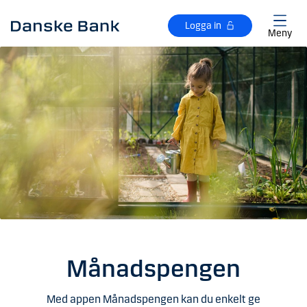
Gå till huvudinnehåll
Logga in
Meny
Månadspengen
Med appen Månadspengen kan du enkelt ge