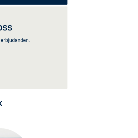
 oss
a erbjudanden.
k