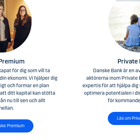
 Premium
Private
pat för dig som vill ta
Danske Bank är en av
 din ekonomi. Vi hjälper dig
aktörerna inom Private 
ligt och formar en plan
expertis för att hjälpa dig
att ditt kapital kan stötta
optimera potentialen i di
från nu till sen och allt
för kommande 
ellan.
Läs om Priv
ske Premium