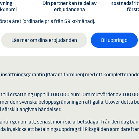
ivning
Din partner kan ta del av
Kostnadsfrit
ekonomi
erbjudandena
först
rsta året (ordinarie pris från 59 kr/månad).
Läs mer om dina erbjudanden
Bli uppringd
insättningsgarantin (Garantiformuen) med ett kompletterande 
tt till ersättning upp till 100 000 euro. Om motvärdet av 100 0
mer den svenska beloppsgränsningen att gälla. Utöver detta be
l särskilt angivna händelser.
tin genom att, senast inom sju arbetsdagar från den dag bank
da in, skicka ett betalningsuppdrag till Riksgälden som därefter