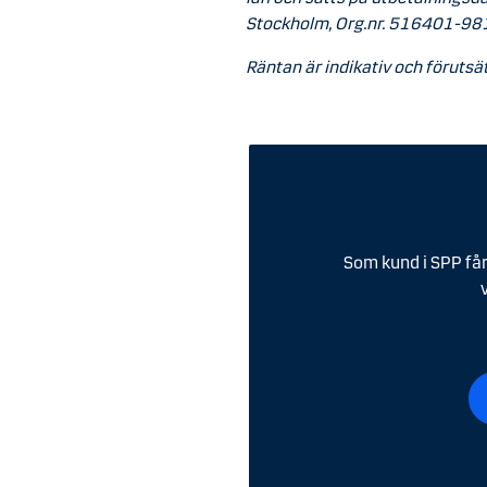
Stockholm, Org.nr. 516401-98
Räntan är indikativ och förutsät
Som kund i SPP får