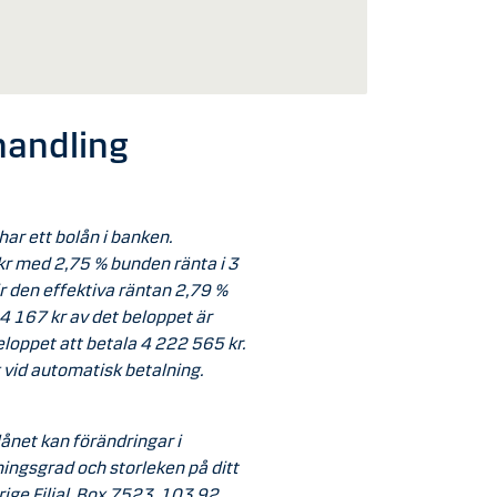
rhandling
r ett bolån i banken.
kr med 2,75 % bunden ränta i 3
r den effektiva räntan 2,79 %
 4 167 kr av det beloppet är
eloppet att betala 4 222 565 kr.
 vid automatisk betalning.
lånet kan förändringar i
ingsgrad och storleken på ditt
ige Filial, Box 7523, 103 92