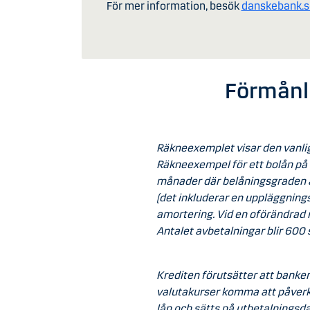
För mer information, besök
danskebank.s
Förmånli
Räkneexemplet visar den vanli
Räkneexempel för ett bolån på 
månader där belåningsgraden är
(det inkluderar en uppläggnings
amortering. Vid en oförändrad r
Antalet avbetalningar blir 600 
Krediten förutsätter att banken
valutakurser komma att påverka
lån och sätts på utbetalningsd