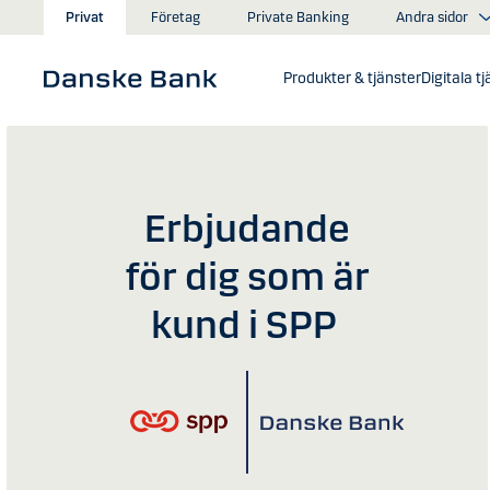
Gå till huvudinnehåll
Andra sidor
Privat
Företag
Private Banking
Produkter & tjänster
Digitala t
Erbjudande
för dig som är
kund i SPP