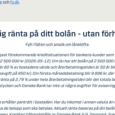
e
och
fs.dk
.
g ränta på ditt bolån - utan fö
Fyll i fälten och ansök om lånelöfte.
gast förekommande kreditsituationen för bankens kunder som ha
2 500 000 kr (2026-05-12). Om du har ett bolån på 2 500 000 
 60 % av bostadens värde och återbetalningstiden är 50 år bli
avgift på 950 kr). Din första månadsbetalning blir 9 896 kr, där
änta på 2,79 % under hela återbetalningstiden blir det totala b
stycken och Danske Bank tar inte ut några avgifter för avisering
 erhåller panträtt i bostaden. Har du inkomst i annan valuta än 
 de belopp som ska betalas. Aktuell ränta baseras på din belån
agen. Krediten tillhandahålls av Danske Bank A/S, Danmark, Sver