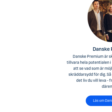
Danske
Danske Premium är ska
tillvara hela potentialen i
att se vad som är möj
skräddarsydd för dig. Så 
det liv du vill leva - 
därem
Läs om Dan