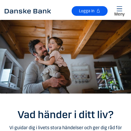
Gå till huvudinnehåll
Logga in
Meny
Vad händer i ditt liv?
Vi guidar dig i livets stora händelser och ger dig råd för