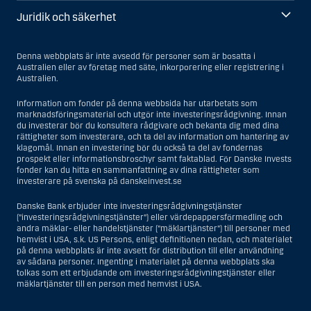
Juridik och säkerhet
Denna webbplats är inte avsedd för personer som är bosatta i
Australien eller av företag med säte, inkorporering eller registrering i
Australien.
Information om fonder på denna webbsida har utarbetats som
marknadsföringsmaterial och utgör inte investeringsrådgivning. Innan
du investerar bör du konsultera rådgivare och bekanta dig med dina
rättigheter som investerare, och ta del av information om hantering av
klagomål. Innan en investering bör du också ta del av fondernas
prospekt eller informationsbroschyr samt faktablad. För Danske Invests
fonder kan du hitta en sammanfattning av dina rättigheter som
investerare på svenska på danskeinvest.se
Danske Bank erbjuder inte investeringsrådgivningstjänster
(”investeringsrådgivningstjänster”) eller värdepappersförmedling och
andra mäklar- eller handelstjänster (”mäklartjänster”) till personer med
hemvist i USA, s.k. US Persons, enligt definitionen nedan, och materialet
på denna webbplats är inte avsett för distribution till eller användning
av sådana personer. Ingenting i materialet på denna webbplats ska
tolkas som ett erbjudande om investeringsrådgivningstjänster eller
mäklartjänster till en person med hemvist i USA.