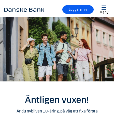
Gå till huvudinnehåll
Logga in
Meny
Äntligen vuxen!
Är du nybliven 18-åring, på väg att fixa första