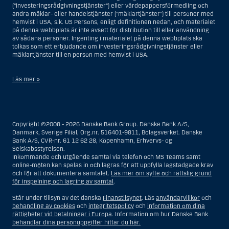
(”investeringsrådgivningstjänster”) eller värdepappersförmedling och
andra mäklar- eller handelstjänster (”mäklartjänster”) till personer med
hemvist i USA, s.k. US Persons, enligt definitionen nedan, och materialet
på denna webbplats är inte avsett för distribution till eller användning
av sådana personer. Ingenting i materialet på denna webbplats ska
tolkas som ett erbjudande om investeringsrådgivningstjänster eller
mäklartjänster till en person med hemvist i USA.
Läs mer »
I samband med investeringsrådgivningstjänster innebär en US Person
en fysisk person med hemvist i USA, eller ett företag eller annat bolag
som är bildat eller organiserat i USA, dock ej offshore-filialer eller
Copyright ©2008 - 2026 Danske Bank Group. Danske Bank A/S,
agenturer som tillhör en person med hemvist i USA som bedriver
Danmark, Sverige Filial, Org.nr. 516401-9811, Bolagsverket. Danske
verksamhet av berättigade affärsskäl och anlitas och regleras som ett
Bank A/S, CVR-nr. 61 12 62 28, Köpenhamn, Erhvervs- og
försäkringsbolag eller bank, eller en filial till en utländsk enhet som är
Selskabsstyrelsen.
belägen i USA, eller en stiftelse vars förvaltare är en US Person, om inte
Inkommande och utgående samtal via telefon och MS Teams samt
en s.k. non-US Person, dvs. en person som saknar hemvist i USA, har
online-möten kan spelas in och lagras för att uppfylla lagstadgade krav
eller delar rätten till investeringsbeslut, eller ett dödsbo för vilket en
och för att dokumentera samtalet.
Läs mer om syfte och rättslig grund
person med hemvist i USA är dödsboförvaltare eller boutredningsman,
för inspelning och lagring av samtal
.
om inte dödsboet styrs av utländsk lag och en non-US Person har eller
delar rätten till investeringsbeslut, eller ett konto som inte är kopplat till
Står under tillsyn av det danska
Finanstilsynet
. Läs
användarvillkor
och
diskretionär förvaltning och som innehas till förmån för en person med
behandling av cookies
och
integritetspolicy
och
information om dina
hemvist i USA eller ett konto kopplat till diskretionär förvaltning och som
rättigheter vid betalningar i Europa
. Information om hur Danske Bank
innehas av en amerikansk mäklare eller förvaltare, om inte detta
behandlar dina personuppgifter hittar du här.
innehas till förmån för en person utan hemvist i USA, eller enheter som