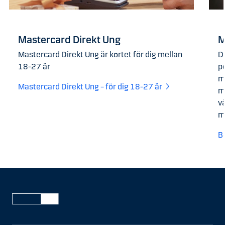
Mastercard Direkt Ung
M
Mastercard Direkt Ung är kortet för dig mellan
De
18-27 år
p
m
Mastercard Direkt Ung – för dig 18-27 år
må
v
m
B