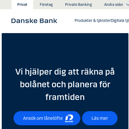
Gå till huvudinnehåll
Andra sidor
Privat
Företag
Private Banking
Produkter & tjänster
Digitala t
Vi hjälper dig att räkna på
bolånet och planera för
framtiden
Ansök om lånelöfte
Läs mer