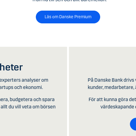
Läs om Danske Premium
yheter
experters analyser om
På Danske Bank drivs v
tartups och ekonomi.
kunder, medarbetare, ä
anera, budgetera och spara
För att kunna göra det i
allt du vill veta om börsen
värdeskapande oc