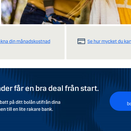
äkna din månadskostnad
Se hur mycket du kan
er får en bra deal från start.
att på ditt bolån utifrån dina
b
 till en lite rakare bank.