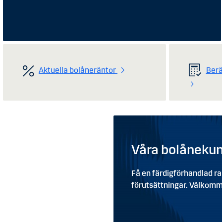
Aktuella bolåneräntor
Ber
Våra bolånekund
Få en färdigförhandlad rab
förutsättningar. Välkommen