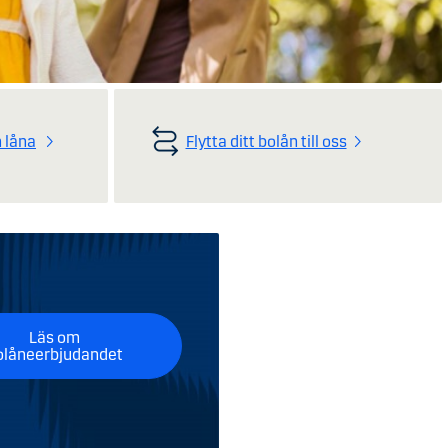
 låna
Flytta ditt bolån till oss
Läs om
olåneerbjudandet