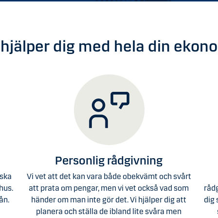
 hjälper dig med hela din ekon
Personlig rådgivning
 ska
Vi vet att det kan vara både obekvämt och svårt
shus.
att prata om pengar, men vi vet också vad som
rådg
ån.
händer om man inte gör det. Vi hjälper dig att
dig 
planera och ställa de ibland lite svåra men