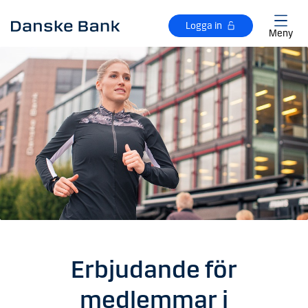
Gå till huvudinnehåll
Logga in
Meny
Erbjudande för
medlemmar i