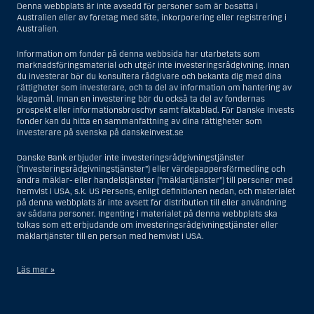
Denna webbplats är inte avsedd för personer som är bosatta i
Australien eller av företag med säte, inkorporering eller registrering i
Australien.
Information om fonder på denna webbsida har utarbetats som
marknadsföringsmaterial och utgör inte investeringsrådgivning. Innan
du investerar bör du konsultera rådgivare och bekanta dig med dina
rättigheter som investerare, och ta del av information om hantering av
klagomål. Innan en investering bör du också ta del av fondernas
prospekt eller informationsbroschyr samt faktablad. För Danske Invests
fonder kan du hitta en sammanfattning av dina rättigheter som
investerare på svenska på danskeinvest.se
Danske Bank erbjuder inte investeringsrådgivningstjänster
(”investeringsrådgivningstjänster”) eller värdepappersförmedling och
andra mäklar- eller handelstjänster (”mäklartjänster”) till personer med
hemvist i USA, s.k. US Persons, enligt definitionen nedan, och materialet
på denna webbplats är inte avsett för distribution till eller användning
av sådana personer. Ingenting i materialet på denna webbplats ska
tolkas som ett erbjudande om investeringsrådgivningstjänster eller
mäklartjänster till en person med hemvist i USA.
Läs mer »
I samband med investeringsrådgivningstjänster innebär en US Person
en fysisk person med hemvist i USA, eller ett företag eller annat bolag