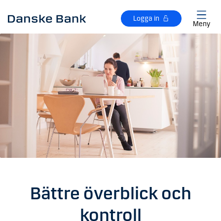
Gå till huvudinnehåll
Logga in
Meny
Bättre överblick och
kontroll