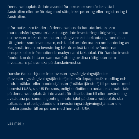
Denna webbplats är inte avsedd för personer som är bosatta i
Australien eller av företag med säte, inkorporering eller registrering i
Australien.
Information om fonder på denna webbsida har utarbetats som
marknadsföringsmaterial och utgör inte investeringsrådgivning. Innan
du investerar bör du konsultera rådgivare och bekanta dig med dina
rättigheter som investerare, och ta del av information om hantering av
klagomål. Innan en investering bör du också ta del av fondernas
prospekt eller informationsbroschyr samt faktablad. För Danske Invests
fonder kan du hitta en sammanfattning av dina rättigheter som
investerare på svenska på danskeinvest.se
Danske Bank erbjuder inte investeringsrådgivningstjänster
(”investeringsrådgivningstjänster”) eller värdepappersförmedling och
andra mäklar- eller handelstjänster (”mäklartjänster”) till personer med
hemvist i USA, s.k. US Persons, enligt definitionen nedan, och materialet
på denna webbplats är inte avsett för distribution till eller användning
av sådana personer. Ingenting i materialet på denna webbplats ska
tolkas som ett erbjudande om investeringsrådgivningstjänster eller
mäklartjänster till en person med hemvist i USA.
Läs mer »
I samband med investeringsrådgivningstjänster innebär en US Person