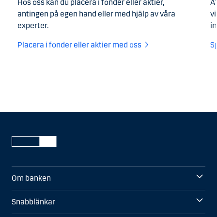
Hos oss kan du placera i fonder eller aktier,
At
antingen på egen hand eller med hjälp av våra
v
experter.
i
Placera i fonder eller aktier med oss
S
Om banken
Snabblänkar