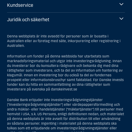
Kundservice
Juridik och säkerhet
Denna webbplats är inte avsedd för personer som är bosatta i
Australien eller av företag med säte, inkorporering eller registrering i
Australien.
Information om fonder på denna webbsida har utarbetats som
marknadsföringsmaterial och utgör inte investeringsrådgivning. Innan
du investerar bör du konsultera rådgivare och bekanta dig med dina
rättigheter som investerare, och ta del av information om hantering av
klagomål. Innan en investering bör du också ta del av fondernas
prospekt eller informationsbroschyr samt faktablad. För Danske Invests
fonder kan du hitta en sammanfattning av dina rättigheter som
investerare på svenska på danskeinvest.se
Danske Bank erbjuder inte investeringsrådgivningstjänster
(”investeringsrådgivningstjänster”) eller värdepappersförmedling och
andra mäklar- eller handelstjänster (”mäklartjänster”) till personer med
hemvist i USA, s.k. US Persons, enligt definitionen nedan, och materialet
på denna webbplats är inte avsett för distribution till eller användning
av sådana personer. Ingenting i materialet på denna webbplats ska
tolkas som ett erbjudande om investeringsrådgivningstjänster eller