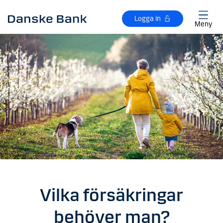
Gå till huvudinnehåll
Logga in
Meny
Vilka försäkringar
behöver man?