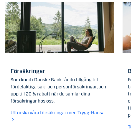
Försäkringar
B
Som kund i Danske Bank får du tillgång till
Fö
fördelaktiga sak- och personförsäkringar, och
bi
upp till 20 % rabatt när du samlar dina
tr
försäkringar hos oss.
en
t
Utforska våra försäkringar med Trygg-Hansa
pa
T