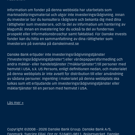
Information om fonder på denna webbsida har utarbetats som
marknadsföringsmaterial och utgör inte investeringsrådgivning. Innan
du investerar bör du konsultera rådgivare och bekanta dig med dina
rättigheter som investerare, och ta del av information om hantering av
klagomål. Innan en investering bör du också ta del av fondernas
prospekt eller informationsbroschyr samt faktablad. För Danske Invests
fonder kan du hitta en sammanfattning av dina rättigheter som
investerare på svenska på danskeinvest.se
Danske Bank erbjuder inte investeringsrådgivningstjänster
(”investeringsrådgivningstjänster”) eller värdepappersförmedling och
andra mäklar- eller handelstjänster (”mäklartjänster”) till personer med
hemvist i USA, s.k. US Persons, enligt definitionen nedan, och materialet
på denna webbplats är inte avsett för distribution till eller användning
av sådana personer. Ingenting i materialet på denna webbplats ska
tolkas som ett erbjudande om investeringsrådgivningstjänster eller
mäklartjänster till en person med hemvist i USA.
Läs mer »
I samband med investeringsrådgivningstjänster innebär en US Person
en fysisk person med hemvist i USA, eller ett företag eller annat bolag
som är bildat eller organiserat i USA, dock ej offshore-filialer eller
Copyright ©2008 - 2026 Danske Bank Group. Danske Bank A/S,
agenturer som tillhör en person med hemvist i USA som bedriver
Danmark, Sverige Filial, Org.nr. 516401-9811, Bolagsverket. Danske