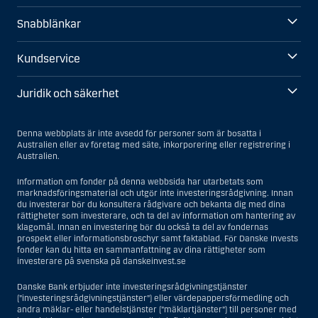
Snabblänkar
Kundservice
Juridik och säkerhet
Denna webbplats är inte avsedd för personer som är bosatta i
Australien eller av företag med säte, inkorporering eller registrering i
Australien.
Information om fonder på denna webbsida har utarbetats som
marknadsföringsmaterial och utgör inte investeringsrådgivning. Innan
du investerar bör du konsultera rådgivare och bekanta dig med dina
rättigheter som investerare, och ta del av information om hantering av
klagomål. Innan en investering bör du också ta del av fondernas
prospekt eller informationsbroschyr samt faktablad. För Danske Invests
fonder kan du hitta en sammanfattning av dina rättigheter som
investerare på svenska på danskeinvest.se
Danske Bank erbjuder inte investeringsrådgivningstjänster
(”investeringsrådgivningstjänster”) eller värdepappersförmedling och
andra mäklar- eller handelstjänster (”mäklartjänster”) till personer med