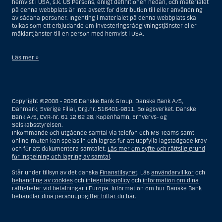
hemvist i USA, s.k. US Persons, enligt definitionen nedan, och materialet
på denna webbplats är inte avsett för distribution till eller användning
av sådana personer. Ingenting i materialet på denna webbplats ska
tolkas som ett erbjudande om investeringsrådgivningstjänster eller
mäklartjänster till en person med hemvist i USA.
Läs mer »
I samband med investeringsrådgivningstjänster innebär en US Person
en fysisk person med hemvist i USA, eller ett företag eller annat bolag
som är bildat eller organiserat i USA, dock ej offshore-filialer eller
Copyright ©2008 - 2026 Danske Bank Group. Danske Bank A/S,
agenturer som tillhör en person med hemvist i USA som bedriver
Danmark, Sverige Filial, Org.nr. 516401-9811, Bolagsverket. Danske
verksamhet av berättigade affärsskäl och anlitas och regleras som ett
Bank A/S, CVR-nr. 61 12 62 28, Köpenhamn, Erhvervs- og
försäkringsbolag eller bank, eller en filial till en utländsk enhet som är
Selskabsstyrelsen.
belägen i USA, eller en stiftelse vars förvaltare är en US Person, om inte
Inkommande och utgående samtal via telefon och MS Teams samt
en s.k. non-US Person, dvs. en person som saknar hemvist i USA, har
online-möten kan spelas in och lagras för att uppfylla lagstadgade krav
eller delar rätten till investeringsbeslut, eller ett dödsbo för vilket en
och för att dokumentera samtalet.
Läs mer om syfte och rättslig grund
person med hemvist i USA är dödsboförvaltare eller boutredningsman,
för inspelning och lagring av samtal
.
om inte dödsboet styrs av utländsk lag och en non-US Person har eller
delar rätten till investeringsbeslut, eller ett konto som inte är kopplat till
Står under tillsyn av det danska
Finanstilsynet
. Läs
användarvillkor
och
diskretionär förvaltning och som innehas till förmån för en person med
behandling av cookies
och
integritetspolicy
och
information om dina
hemvist i USA eller ett konto kopplat till diskretionär förvaltning och som
rättigheter vid betalningar i Europa
. Information om hur Danske Bank
innehas av en amerikansk mäklare eller förvaltare, om inte detta
behandlar dina personuppgifter hittar du här.
innehas till förmån för en person utan hemvist i USA, eller enheter som
organiserats eller bildats i syfte att kringgå amerikanska
värdepapperslagar. Termen ”US Person” omfattar inte en person som