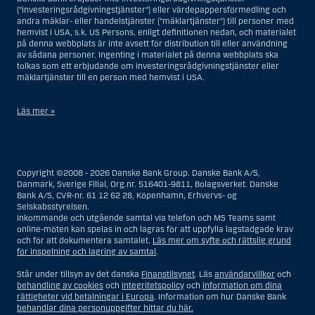
(”investeringsrådgivningstjänster”) eller värdepappersförmedling och
andra mäklar- eller handelstjänster (”mäklartjänster”) till personer med
hemvist i USA, s.k. US Persons, enligt definitionen nedan, och materialet
på denna webbplats är inte avsett för distribution till eller användning
av sådana personer. Ingenting i materialet på denna webbplats ska
tolkas som ett erbjudande om investeringsrådgivningstjänster eller
mäklartjänster till en person med hemvist i USA.
Läs mer »
I samband med investeringsrådgivningstjänster innebär en US Person
en fysisk person med hemvist i USA, eller ett företag eller annat bolag
som är bildat eller organiserat i USA, dock ej offshore-filialer eller
Copyright ©2008 - 2026 Danske Bank Group. Danske Bank A/S,
agenturer som tillhör en person med hemvist i USA som bedriver
Danmark, Sverige Filial, Org.nr. 516401-9811, Bolagsverket. Danske
verksamhet av berättigade affärsskäl och anlitas och regleras som ett
Bank A/S, CVR-nr. 61 12 62 28, Köpenhamn, Erhvervs- og
försäkringsbolag eller bank, eller en filial till en utländsk enhet som är
Selskabsstyrelsen.
belägen i USA, eller en stiftelse vars förvaltare är en US Person, om inte
Inkommande och utgående samtal via telefon och MS Teams samt
en s.k. non-US Person, dvs. en person som saknar hemvist i USA, har
online-möten kan spelas in och lagras för att uppfylla lagstadgade krav
eller delar rätten till investeringsbeslut, eller ett dödsbo för vilket en
och för att dokumentera samtalet.
Läs mer om syfte och rättslig grund
person med hemvist i USA är dödsboförvaltare eller boutredningsman,
för inspelning och lagring av samtal
.
om inte dödsboet styrs av utländsk lag och en non-US Person har eller
delar rätten till investeringsbeslut, eller ett konto som inte är kopplat till
Står under tillsyn av det danska
Finanstilsynet
. Läs
användarvillkor
och
diskretionär förvaltning och som innehas till förmån för en person med
behandling av cookies
och
integritetspolicy
och
information om dina
hemvist i USA eller ett konto kopplat till diskretionär förvaltning och som
rättigheter vid betalningar i Europa
. Information om hur Danske Bank
innehas av en amerikansk mäklare eller förvaltare, om inte detta
behandlar dina personuppgifter hittar du här.
innehas till förmån för en person utan hemvist i USA, eller enheter som