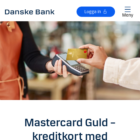
Gå till huvudinnehåll
Logga in
Meny
Mastercard Guld –
kreditkort med