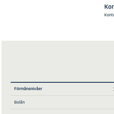
Kon
Konta
Förmånsnivåer
Bolån