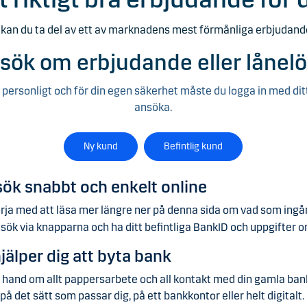
 kan du ta del av ett av marknadens mest förmånliga erbjudand
sök om erbjudande eller lånelö
 personligt och för din egen säkerhet måste du logga in med dit
ansöka.
Ny kund
Befintlig kund
ök snabbt och enkelt online
rja med att läsa mer längre ner på denna sida om vad som ingår
sök via knapparna och ha ditt befintliga BankID och uppgifter om
hjälper dig att byta bank
r hand om allt pappersarbete och all kontakt med din gamla bank
 på det sätt som passar dig, på ett bankkontor eller helt digitalt.