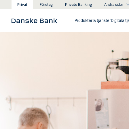
Gå till huvudinnehåll
Andra sidor
Privat
Företag
Private Banking
Produkter & tjänster
Digitala t