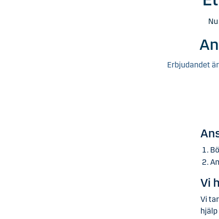
Nu
An
Erbjudandet är
Ans
Bö
An
Vi 
Vi ta
hjälp