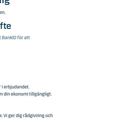
en.
fte
t
BankID för att
 i erbjudandet.
 din ekonomi tillgängligt.
. Vi ger dig rådgivning och