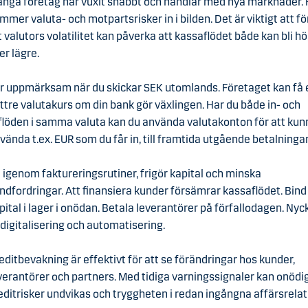
nga företag har vuxit snabbt och handlar med nya marknader. 
mmer valuta- och motpartsrisker in i bilden. Det är viktigt att fö
t valutors volatilitet kan påverka att kassaflödet både kan bli h
ler lägre.
r uppmärksam när du skickar SEK utomlands. Företaget kan få 
ttre valutakurs om din bank gör växlingen. Har du både in- och
flöden i samma valuta kan du använda valutakonton för att kun
vända t.ex. EUR som du får in, till framtida utgående betalningar
 igenom faktureringsrutiner, frigör kapital och minska
ndfordringar. Att finansiera kunder försämrar kassaflödet. Bind
pital i lager i onödan. Betala leverantörer på förfallodagen. Nyc
 digitalisering och automatisering.
editbevakning är effektivt för att se förändringar hos kunder,
verantörer och partners. Med tidiga varningssignaler kan onödi
editrisker undvikas och tryggheten i redan ingångna affärsrela