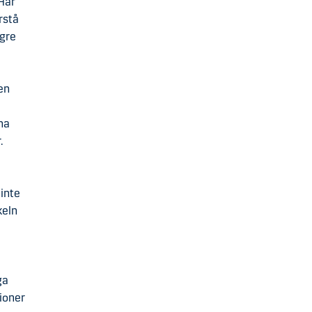
Här
rstå
ögre
en
na
.
 inte
keln
ga
tioner