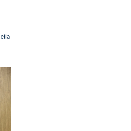
t
ella