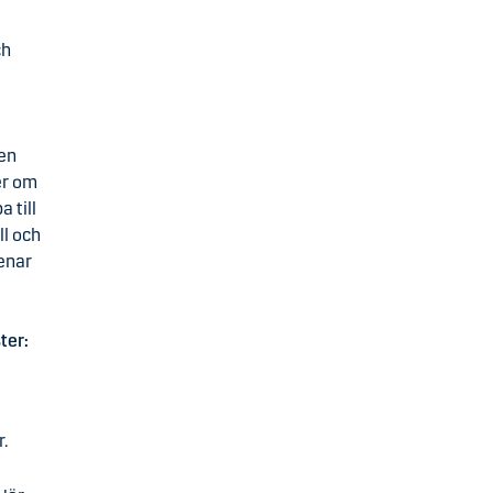
ch
ken
er om
 till
ll och
menar
ter:
.