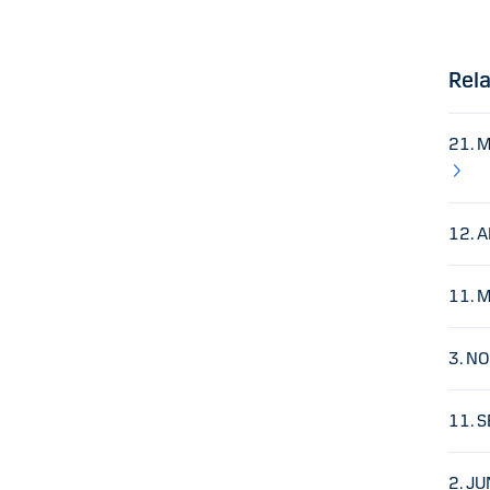
Rela
21. 
12. 
11. 
3. N
11. 
2. J