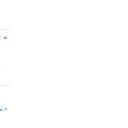
sion
em