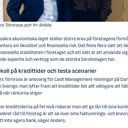
s Törnroos och Yrr Ahlklo.
säkra ekonomiska läget ställer större krav på företagens förm
antera sin likviditet och finansiella risk. Det finns flera sätt att ö
inansiella stabiliteten i företaget och ett sätt är att använda sig
nde expertis och verktyg som de största börsbolagen har.
 koll på kredittider och testa scenarier
rs Törnroos är ansvarig för Cash Management-lösningar på Da
i Sverige. Han lyfter fram att kredittider blir allt viktigare att hål
på när räntorna stiger:
ger kredittiderna på fel nivå riskerar man att ge lån till sina kund
onkret råd till företag är att se över sina fakturerings- och kravr
tt inte agera bank, säger Anders.