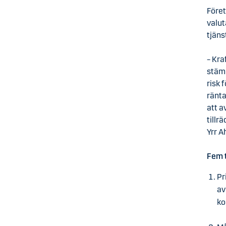
Före
valut
tjäns
– Kra
stämm
risk 
ränta
att a
tillr
Yrr A
Fem 
Pr
av
ko