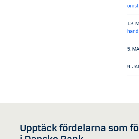
omst
12. 
hand
5. M
9. J
Upptäck fördelarna som f