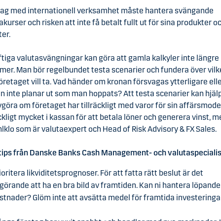
tag med internationell verksamhet måste hantera svängande
akurser och risken att inte få betalt fullt ut för sina produkter o
ter.
ftiga valutasvängningar kan göra att gamla kalkyler inte längre
er. Man bör regelbundet testa scenarier och fundera över vil
företaget vill ta. Vad händer om kronan försvagas ytterligare ell
n inte planar ut som man hoppats? Att testa scenarier kan hjälpa
vgöra om företaget har tillräckligt med varor för sin affärsmode
äckligt mycket i kassan för att betala löner och generera vinst, 
hlklo som är valutaexpert och Head of Risk Advisory & FX Sales.
tips från Danske Banks Cash Management- och valutaspecialis
ioritera likviditetsprognoser. För att fatta rätt beslut är det
görande att ha en bra bild av framtiden. Kan ni hantera löpande
stnader? Glöm inte att avsätta medel för framtida investeringar