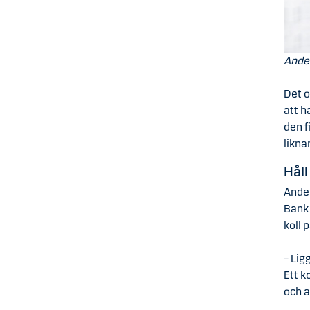
Ander
Det o
att h
den f
likna
Håll
Ande
Bank 
koll 
– Lig
Ett k
och a