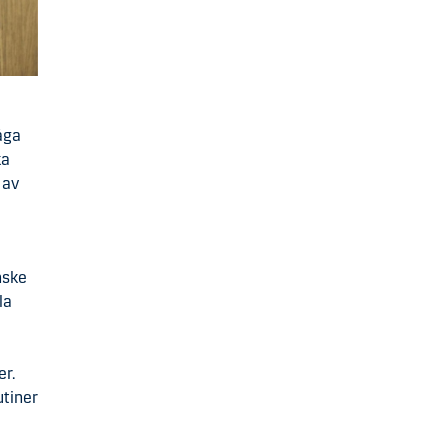
åga
ka
 av
nske
la
er.
utiner