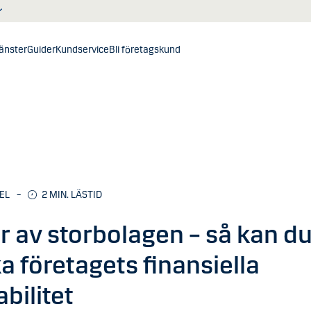
jänster
Guider
Kundservice
Bli företagskund
EL
–
2
MIN. LÄSTID
r av storbolagen – så kan d
a företagets finansiella
abilitet