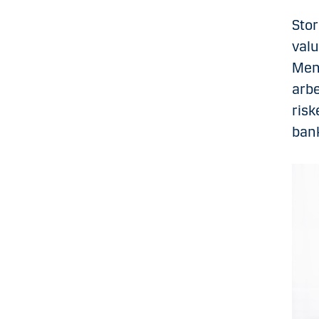
Stor
valu
Men 
arbe
risk
bank