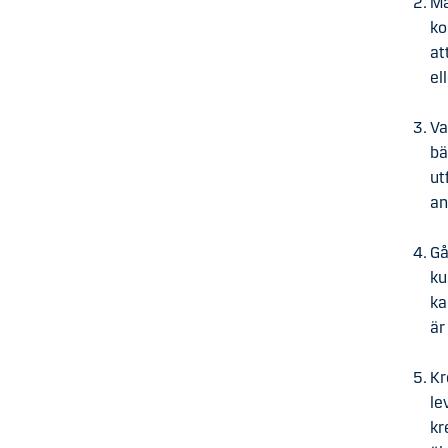
Må
ko
at
el
Va
bä
ut
an
Gå
ku
ka
är
Kr
le
kr