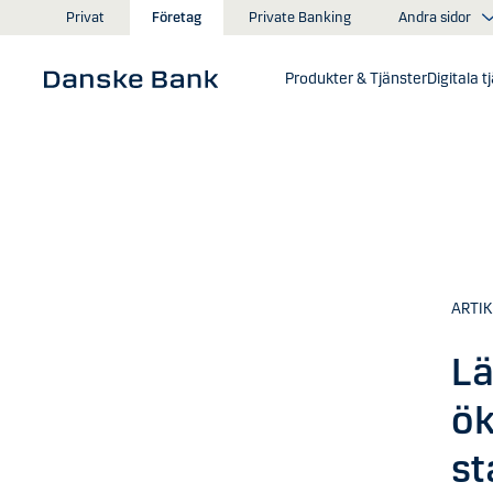
Gå till huvudinnehåll
Andra sidor
Privat
Företag
Private Banking
Produkter & Tjänster
Digitala t
ARTIK
Lä
ök
st