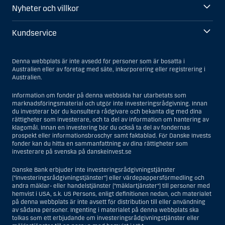
Nyheter och villkor
Kundservice
Denna webbplats är inte avsedd för personer som är bosatta i
Australien eller av företag med säte, inkorporering eller registrering i
Australien.
Information om fonder på denna webbsida har utarbetats som
marknadsföringsmaterial och utgör inte investeringsrådgivning. Innan
du investerar bör du konsultera rådgivare och bekanta dig med dina
rättigheter som investerare, och ta del av information om hantering av
klagomål. Innan en investering bör du också ta del av fondernas
prospekt eller informationsbroschyr samt faktablad. För Danske Invests
fonder kan du hitta en sammanfattning av dina rättigheter som
investerare på svenska på danskeinvest.se
Danske Bank erbjuder inte investeringsrådgivningstjänster
(”investeringsrådgivningstjänster”) eller värdepappersförmedling och
andra mäklar- eller handelstjänster (”mäklartjänster”) till personer med
hemvist i USA, s.k. US Persons, enligt definitionen nedan, och materialet
på denna webbplats är inte avsett för distribution till eller användning
av sådana personer. Ingenting i materialet på denna webbplats ska
tolkas som ett erbjudande om investeringsrådgivningstjänster eller