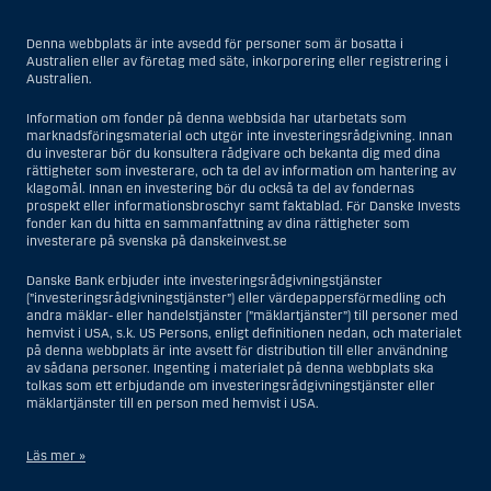
Denna webbplats är inte avsedd för personer som är bosatta i
Australien eller av företag med säte, inkorporering eller registrering i
Australien.
Information om fonder på denna webbsida har utarbetats som
marknadsföringsmaterial och utgör inte investeringsrådgivning. Innan
du investerar bör du konsultera rådgivare och bekanta dig med dina
rättigheter som investerare, och ta del av information om hantering av
klagomål. Innan en investering bör du också ta del av fondernas
prospekt eller informationsbroschyr samt faktablad. För Danske Invests
fonder kan du hitta en sammanfattning av dina rättigheter som
investerare på svenska på danskeinvest.se
Danske Bank erbjuder inte investeringsrådgivningstjänster
(”investeringsrådgivningstjänster”) eller värdepappersförmedling och
andra mäklar- eller handelstjänster (”mäklartjänster”) till personer med
hemvist i USA, s.k. US Persons, enligt definitionen nedan, och materialet
på denna webbplats är inte avsett för distribution till eller användning
av sådana personer. Ingenting i materialet på denna webbplats ska
tolkas som ett erbjudande om investeringsrådgivningstjänster eller
mäklartjänster till en person med hemvist i USA.
Läs mer »