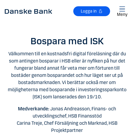
Gå till huvudinnehåll
Logga in
Meny
Bospara med ISK
Välkommen till en kostnadsfri digital föreläsning där du
som antingen bosparar i HSB eller är nyfiken på hur det
fungerar bland annat får veta mer om förturen till
bostäder genom bosparandet och hur läget ser ut på
bostadsmarknaden. Vi berättar också mer om
möjligheterna med bosparande i investeringssparkonto
(ISK) som lanserades den 19/10.
Medverkande:
Jonas Andreasson, Finans- och
utvecklingschef, HSB Finansstöd
Carina Treje, Chef Försäljning och Marknad, HSB
Projektpartner