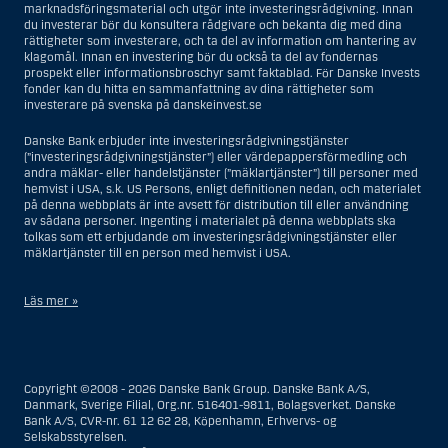
marknadsföringsmaterial och utgör inte investeringsrådgivning. Innan
du investerar bör du konsultera rådgivare och bekanta dig med dina
rättigheter som investerare, och ta del av information om hantering av
klagomål. Innan en investering bör du också ta del av fondernas
prospekt eller informationsbroschyr samt faktablad. För Danske Invests
fonder kan du hitta en sammanfattning av dina rättigheter som
investerare på svenska på danskeinvest.se
Danske Bank erbjuder inte investeringsrådgivningstjänster
(”investeringsrådgivningstjänster”) eller värdepappersförmedling och
andra mäklar- eller handelstjänster (”mäklartjänster”) till personer med
hemvist i USA, s.k. US Persons, enligt definitionen nedan, och materialet
på denna webbplats är inte avsett för distribution till eller användning
av sådana personer. Ingenting i materialet på denna webbplats ska
tolkas som ett erbjudande om investeringsrådgivningstjänster eller
mäklartjänster till en person med hemvist i USA.
Läs mer »
I samband med investeringsrådgivningstjänster innebär en US Person
en fysisk person med hemvist i USA, eller ett företag eller annat bolag
som är bildat eller organiserat i USA, dock ej offshore-filialer eller
Copyright ©2008 - 2026 Danske Bank Group. Danske Bank A/S,
agenturer som tillhör en person med hemvist i USA som bedriver
Danmark, Sverige Filial, Org.nr. 516401-9811, Bolagsverket. Danske
verksamhet av berättigade affärsskäl och anlitas och regleras som ett
Bank A/S, CVR-nr. 61 12 62 28, Köpenhamn, Erhvervs- og
försäkringsbolag eller bank, eller en filial till en utländsk enhet som är
Selskabsstyrelsen.
belägen i USA, eller en stiftelse vars förvaltare är en US Person, om inte