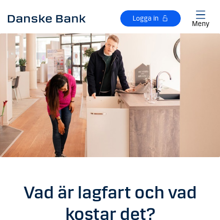
Gå till huvudinnehåll
Logga in
Meny
Vad är lagfart och vad
kostar det?