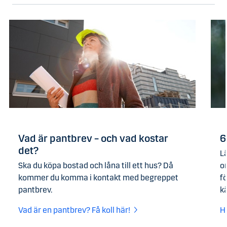
Vad är pantbrev – och vad kostar
6
det?
L
Ska du köpa bostad och låna till ett hus? Då
or
kommer du komma i kontakt med begreppet
f
pantbrev.
kä
Vad är en pantbrev? Få koll här!
H