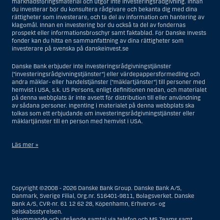
marknadsföringsmaterial och utgör inte investeringsrådgivning. Innan
du investerar bör du konsultera rådgivare och bekanta dig med dina
rättigheter som investerare, och ta del av information om hantering av
klagomål. Innan en investering bör du också ta del av fondernas
prospekt eller informationsbroschyr samt faktablad. För Danske Invests
fonder kan du hitta en sammanfattning av dina rättigheter som
investerare på svenska på danskeinvest.se
Danske Bank erbjuder inte investeringsrådgivningstjänster
(”investeringsrådgivningstjänster”) eller värdepappersförmedling och
andra mäklar- eller handelstjänster (”mäklartjänster”) till personer med
hemvist i USA, s.k. US Persons, enligt definitionen nedan, och materialet
på denna webbplats är inte avsett för distribution till eller användning
av sådana personer. Ingenting i materialet på denna webbplats ska
tolkas som ett erbjudande om investeringsrådgivningstjänster eller
mäklartjänster till en person med hemvist i USA.
Läs mer »
I samband med investeringsrådgivningstjänster innebär en US Person
en fysisk person med hemvist i USA, eller ett företag eller annat bolag
som är bildat eller organiserat i USA, dock ej offshore-filialer eller
Copyright ©2008 - 2026 Danske Bank Group. Danske Bank A/S,
agenturer som tillhör en person med hemvist i USA som bedriver
Danmark, Sverige Filial, Org.nr. 516401-9811, Bolagsverket. Danske
verksamhet av berättigade affärsskäl och anlitas och regleras som ett
Bank A/S, CVR-nr. 61 12 62 28, Köpenhamn, Erhvervs- og
försäkringsbolag eller bank, eller en filial till en utländsk enhet som är
Selskabsstyrelsen.
belägen i USA, eller en stiftelse vars förvaltare är en US Person, om inte
Inkommande och utgående samtal via telefon och MS Teams samt