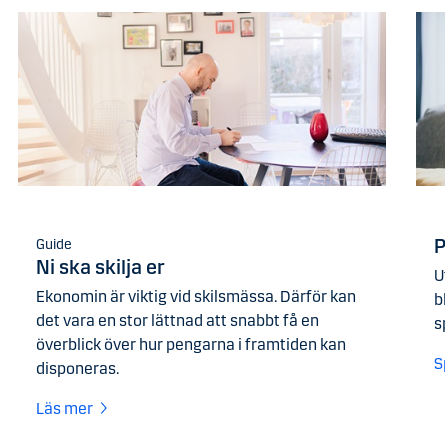
P
Guide
Ni ska skilja er
U
Ekonomin är viktig vid skilsmässa. Därför kan
bl
det vara en stor lättnad att snabbt få en
sp
överblick över hur pengarna i framtiden kan
S
disponeras.
Läs mer