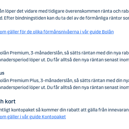
ån löper det vidare med tidigare överenskommen ränta och rab
d. Efter bindningstiden kan du ta del av de förmånliga räntor so
som gäller för de olika förmånsnivåerna i vår guide Bolån
Bolån Premium, 3-månaderslån, så sätts räntan med din nya rab
adersperiod löper ut. Du får alltså den nya räntan senast ino
us
Bolån Premium Plus, 3-månaderslån, så sätts räntan med din ny
adersperiod löper ut. Du får alltså den nya räntan senast ino
h kort
intligt kontopaket så kommer din rabatt att gälla från innevar
som gäller i vår guide Kontopaket