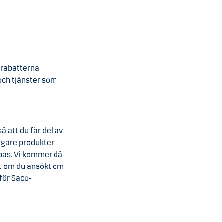
 rabatterna
och tjänster som
 att du får del av
ligare produkter
apas. Vi kommer då
att om du ansökt om
för Saco-