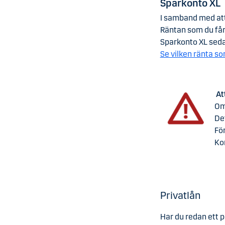
Sparkonto XL
I samband med att
Räntan som du får 
Sparkonto XL sedan
Se vilken ränta so
At
Om 
Det
För
Ko
Privatlån
Har du redan ett 