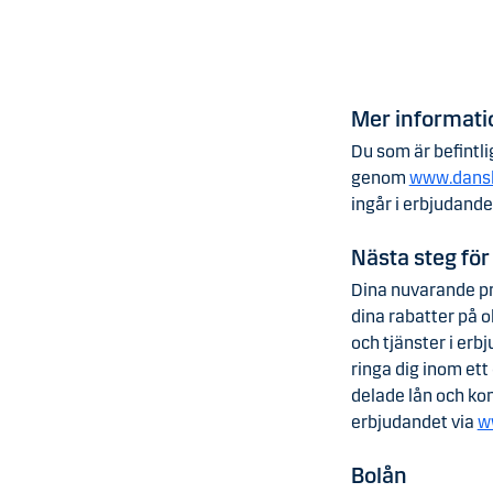
Mer informatio
Du som är befintl
genom
www.dansk
ingår i erbjudande
Nästa steg för
Dina nuvarande pr
dina rabatter på o
och tjänster i er
ringa dig inom ett
delade lån och ko
erbjudandet via
w
Bolån