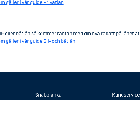
m gäller i vår guide Privatlån
il- eller båtlån så kommer räntan med din nya rabatt på lånet a
m gäller i vår guide Bil- och båtlån
Snabblänkar
Kundservice
Privatkund
Vanliga frågor
Medlem i ett Saco-förbund
Kontakta oss
Medlem i ett TCO-förbund
Öppettider
Kund i SPP
Spärra kort