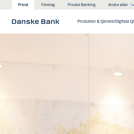
Gå till huvudinnehåll
Andra sidor
Privat
Företag
Private Banking
Produkter & tjänster
Digitala t