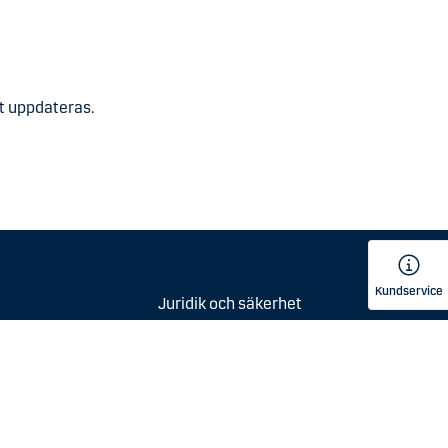
tt uppdateras.
Kundservice
Juridik och säkerhet
 och svar
Insättningsgaranti
Priser och villkor
Dina personuppgifter
Whistleblowing