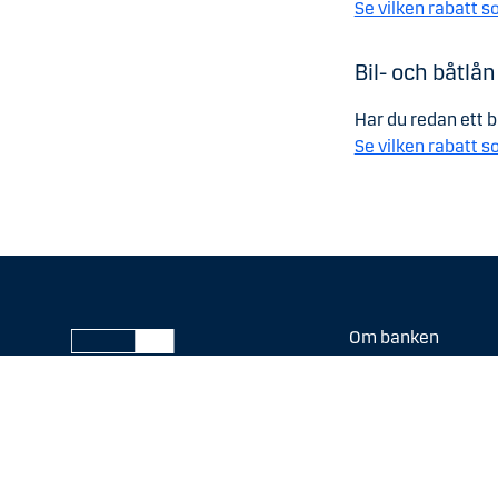
Se vilken rabatt so
Bil- och båtlån
Har du redan ett b
Se vilken rabatt so
Om banken
Hållbarhet
Press
Lediga tjänster
Investor Relations