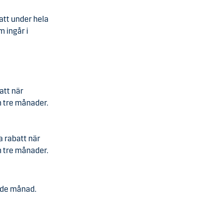
att under hela
m ingår i
att när
m tre månader.
a rabatt när
m tre månader.
ande månad.