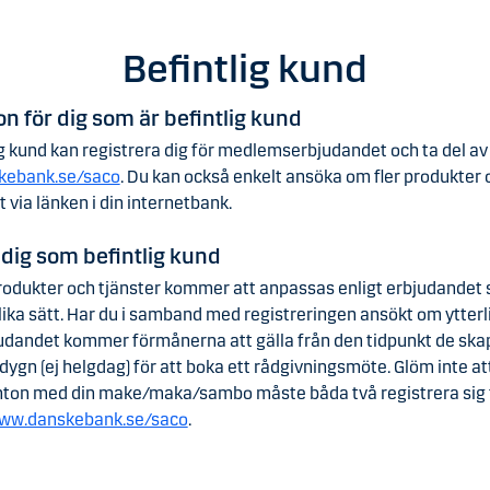
Befintlig kund
n för dig som är befintlig kund
ig kund kan registrera dig för medlemserbjudandet och ta del av
ebank.se/saco
. Du kan också enkelt ansöka om fler produkter 
t via länken i din internetbank.
 dig som befintlig kund
odukter och tjänster kommer att anpassas enligt erbjudandet så
lika sätt. Har du i samband med registreringen ansökt om ytter
bjudandet kommer förmånerna att gälla från den tidpunkt de sk
 dygn (ej helgdag) för att boka ett rådgivningsmöte. Glöm inte 
nton med din make/maka/sambo måste båda två registrera sig 
ww.danskebank.se/saco
.