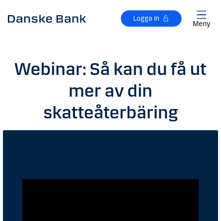
Gå till huvudinnehåll
Logga in
Meny
Webinar: Så kan du få ut
mer av din
skatteåterbäring