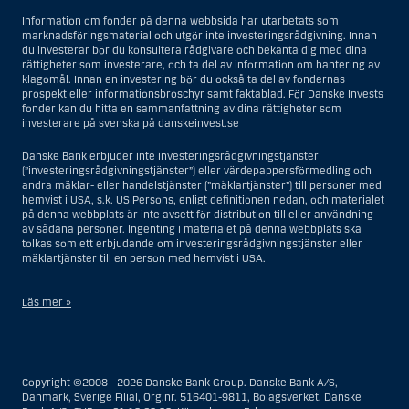
Information om fonder på denna webbsida har utarbetats som
marknadsföringsmaterial och utgör inte investeringsrådgivning. Innan
du investerar bör du konsultera rådgivare och bekanta dig med dina
rättigheter som investerare, och ta del av information om hantering av
klagomål. Innan en investering bör du också ta del av fondernas
prospekt eller informationsbroschyr samt faktablad. För Danske Invests
fonder kan du hitta en sammanfattning av dina rättigheter som
investerare på svenska på danskeinvest.se
Danske Bank erbjuder inte investeringsrådgivningstjänster
(”investeringsrådgivningstjänster”) eller värdepappersförmedling och
andra mäklar- eller handelstjänster (”mäklartjänster”) till personer med
hemvist i USA, s.k. US Persons, enligt definitionen nedan, och materialet
på denna webbplats är inte avsett för distribution till eller användning
av sådana personer. Ingenting i materialet på denna webbplats ska
tolkas som ett erbjudande om investeringsrådgivningstjänster eller
mäklartjänster till en person med hemvist i USA.
Läs mer »
I samband med investeringsrådgivningstjänster innebär en US Person
en fysisk person med hemvist i USA, eller ett företag eller annat bolag
som är bildat eller organiserat i USA, dock ej offshore-filialer eller
Copyright ©2008 - 2026 Danske Bank Group. Danske Bank A/S,
agenturer som tillhör en person med hemvist i USA som bedriver
Danmark, Sverige Filial, Org.nr. 516401-9811, Bolagsverket. Danske
verksamhet av berättigade affärsskäl och anlitas och regleras som ett