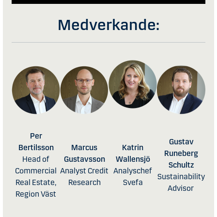
Medverkande:
Per
Gustav
Bertilsson
Marcus
Katrin
Runeberg
Head of
Gustavsson
Wallensjö
Schultz
Commercial
Analyst Credit
Analyschef
Sustainability
Real Estate,
Research
Svefa
Advisor
Region Väst