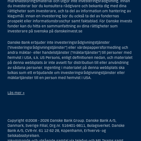
marknadsföringsmaterial och utgör inte investeringsrådgivning. Innan
du investerar bör du konsultera rådgivare och bekanta dig med dina
rättigheter som investerare, och ta del av information om hantering av
klagomål. Innan en investering bör du också ta del av fondernas
prospekt eller informationsbroschyr samt faktablad. För Danske Invests
fonder kan du hitta en sammanfattning av dina rättigheter som
investerare på svenska på danskeinvest.se
Danske Bank erbjuder inte investeringsrådgivningstjänster
(”investeringsrådgivningstjänster”) eller värdepappersförmedling och
andra mäklar- eller handelstjänster (”mäklartjänster”) till personer med
hemvist i USA, s.k. US Persons, enligt definitionen nedan, och materialet
på denna webbplats är inte avsett för distribution till eller användning
av sådana personer. Ingenting i materialet på denna webbplats ska
tolkas som ett erbjudande om investeringsrådgivningstjänster eller
mäklartjänster till en person med hemvist i USA.
Läs mer »
I samband med investeringsrådgivningstjänster innebär en US Person
en fysisk person med hemvist i USA, eller ett företag eller annat bolag
som är bildat eller organiserat i USA, dock ej offshore-filialer eller
Copyright ©2008 - 2026 Danske Bank Group. Danske Bank A/S,
agenturer som tillhör en person med hemvist i USA som bedriver
Danmark, Sverige Filial, Org.nr. 516401-9811, Bolagsverket. Danske
verksamhet av berättigade affärsskäl och anlitas och regleras som ett
Bank A/S, CVR-nr. 61 12 62 28, Köpenhamn, Erhvervs- og
försäkringsbolag eller bank, eller en filial till en utländsk enhet som är
Selskabsstyrelsen.
belägen i USA, eller en stiftelse vars förvaltare är en US Person, om inte
Inkommande och utgående samtal via telefon och MS Teams samt