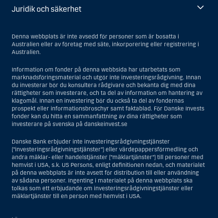
Juridik och säkerhet
Denna webbplats är inte avsedd för personer som är bosatta i
Australien eller av företag med säte, inkorporering eller registrering i
Australien.
Information om fonder på denna webbsida har utarbetats som
marknadsföringsmaterial och utgör inte investeringsrådgivning. Innan
du investerar bör du konsultera rådgivare och bekanta dig med dina
rättigheter som investerare, och ta del av information om hantering av
klagomål. Innan en investering bör du också ta del av fondernas
prospekt eller informationsbroschyr samt faktablad. För Danske Invests
fonder kan du hitta en sammanfattning av dina rättigheter som
investerare på svenska på danskeinvest.se
Danske Bank erbjuder inte investeringsrådgivningstjänster
(”investeringsrådgivningstjänster”) eller värdepappersförmedling och
andra mäklar- eller handelstjänster (”mäklartjänster”) till personer med
hemvist i USA, s.k. US Persons, enligt definitionen nedan, och materialet
på denna webbplats är inte avsett för distribution till eller användning
av sådana personer. Ingenting i materialet på denna webbplats ska
tolkas som ett erbjudande om investeringsrådgivningstjänster eller
mäklartjänster till en person med hemvist i USA.