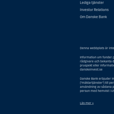
Lediga tjänster
Investor Relations
Om Danske Bank
Denna webbplats är inte 
Information om fonder p
rådgivare och bekanta d
prospekt eller informat
danskeinvest.se
Danske Bank erbjuder in
(”mäklartjänster”) till p
användning av sådana pe
person med hemvist i U
Läs mer »