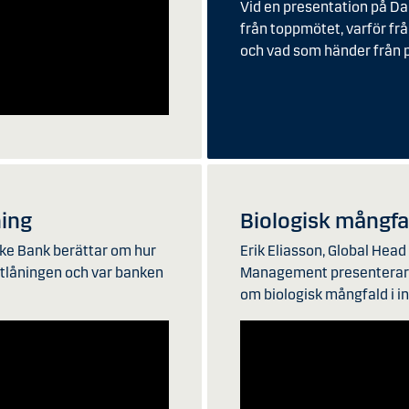
Vid en presentation på Da
från toppmötet, varför frå
och vad som händer från pol
ning
Biologisk mångfa
ske Bank berättar om hur
Erik Eliasson, Global Hea
utlåningen och var banken
Management presenterar 
om biologisk mångfald i i