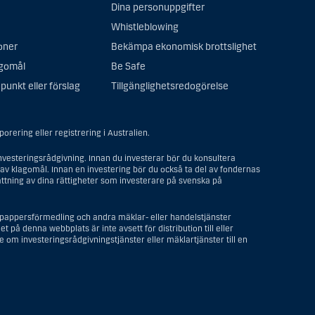
Dina personuppgifter
Whistleblowing
oner
Bekämpa ekonomisk brottslighet
agomål
Be Safe
punkt eller förslag
Tillgänglighetsredogörelse
rering eller registrering i Australien.
vesteringsrådgivning. Innan du investerar bör du konsultera
av klagomål. Innan en investering bör du också ta del av fondernas
ttning av dina rättigheter som investerare på svenska på
depappersförmedling och andra mäklar- eller handelstjänster
t på denna webbplats är inte avsett för distribution till eller
om investeringsrådgivningstjänster eller mäklartjänster till en