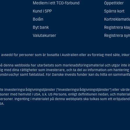
Medlem i ett TCO-förbund
Öppettider
Kund i SPP
Spärra kort
Bolån
Kortreklamati
Byt bank
Registrera kl
Valutakurser
Registrera syn
avsedd för personer som är bosatta i Australien eller av företag med säte, inkorpo
å denna webbsida har utarbetats som marknadsföringsmaterial och utgör inte in
ig med dina rättigheter som investerare, och ta del av information om hantering 
ionsbroschyr samt faktablad. För Danske Invests fonder kan du hitta en sammanfa
te investeringsrådgivningstjänster (”investeringsrådgivningstjänster”) eller vär
ersoner med hemvist i USA, s.k. US Persons, enligt definitionen nedan, och materiale
rsoner. Ingenting i materialet på denna webbplats ska tolkas som ett erbjudande 
SA.