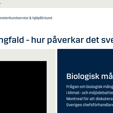
jänster
Kundservice & hjälp
Bli kund
ngfald - hur påverkar det sv
Biologisk må
Frågan om biologisk mångfa
i klimat- och miljödebatt
Montreal för att diskutera
Sveriges chefsförhandlare