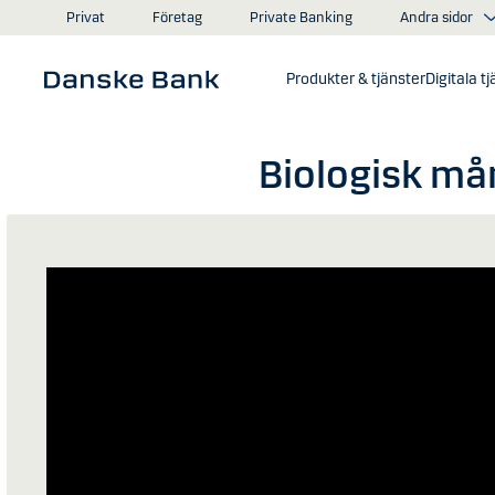
Gå till huvudinnehåll
Andra sidor
Privat
Företag
Private Banking
Produkter & tjänster
Digitala t
Biologisk må