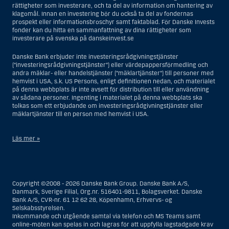
rättigheter som investerare, och ta del av information om hantering av
klagomål. Innan en investering bör du också ta del av fondernas
prospekt eller informationsbroschyr samt faktablad. För Danske Invests
fonder kan du hitta en sammanfattning av dina rättigheter som
investerare på svenska på danskeinvest.se
Danske Bank erbjuder inte investeringsrådgivningstjänster
(”investeringsrådgivningstjänster”) eller värdepappersförmedling och
andra mäklar- eller handelstjänster (”mäklartjänster”) till personer med
hemvist i USA, s.k. US Persons, enligt definitionen nedan, och materialet
på denna webbplats är inte avsett för distribution till eller användning
av sådana personer. Ingenting i materialet på denna webbplats ska
tolkas som ett erbjudande om investeringsrådgivningstjänster eller
mäklartjänster till en person med hemvist i USA.
Läs mer »
I samband med investeringsrådgivningstjänster innebär en US Person
en fysisk person med hemvist i USA, eller ett företag eller annat bolag
som är bildat eller organiserat i USA, dock ej offshore-filialer eller
Copyright ©2008 - 2026 Danske Bank Group. Danske Bank A/S,
agenturer som tillhör en person med hemvist i USA som bedriver
Danmark, Sverige Filial, Org.nr. 516401-9811, Bolagsverket. Danske
verksamhet av berättigade affärsskäl och anlitas och regleras som ett
Bank A/S, CVR-nr. 61 12 62 28, Köpenhamn, Erhvervs- og
försäkringsbolag eller bank, eller en filial till en utländsk enhet som är
Selskabsstyrelsen.
belägen i USA, eller en stiftelse vars förvaltare är en US Person, om inte
Inkommande och utgående samtal via telefon och MS Teams samt
en s.k. non-US Person, dvs. en person som saknar hemvist i USA, har
online-möten kan spelas in och lagras för att uppfylla lagstadgade krav
eller delar rätten till investeringsbeslut, eller ett dödsbo för vilket en