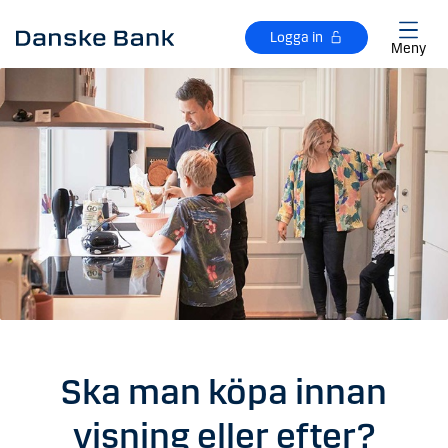
Gå till huvudinnehåll
Logga in
Meny
Ska man köpa innan
visning eller efter?