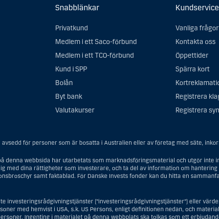
Snabblänkar
Kundservice
Privatkund
Vanliga frågor
Medlem i ett Saco-förbund
Kontakta oss
Medlem i ett TCO-förbund
Öppettider
Kund i SPP
Spärra kort
Bolån
Kortreklamati
Byt bank
Registrera kl
Valutakurser
Registrera syn
avsedd för personer som är bosatta i Australien eller av företag med säte, inkorpo
å denna webbsida har utarbetats som marknadsföringsmaterial och utgör inte in
ig med dina rättigheter som investerare, och ta del av information om hantering 
ionsbroschyr samt faktablad. För Danske Invests fonder kan du hitta en sammanfa
te investeringsrådgivningstjänster (”investeringsrådgivningstjänster”) eller vär
ersoner med hemvist i USA, s.k. US Persons, enligt definitionen nedan, och materiale
rsoner. Ingenting i materialet på denna webbplats ska tolkas som ett erbjudande 