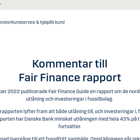
jänster
Kundservice & hjälp
Bli kund
Kommentar till
Fair Finance rapport
r 2022 publicerade Fair Finance Guide en rapport om de nor
utlåning och investeringar i fossilbolag.
rapporten lyfter fram att både utlåning till, och investeringar i,
rapporten har Danske Bank minskat utlåningen med hela 43% på t
fortsätter.
rdnad övergång till ett fossilfritt samhälle. Omställningen går r