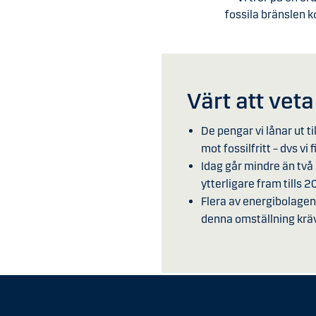
fossila bränslen k
Värt att veta
De pengar vi lånar ut ti
mot fossilfritt – dvs vi
Idag går mindre än två 
ytterligare fram tills 
Flera av energibolagen 
denna omställning krävs 