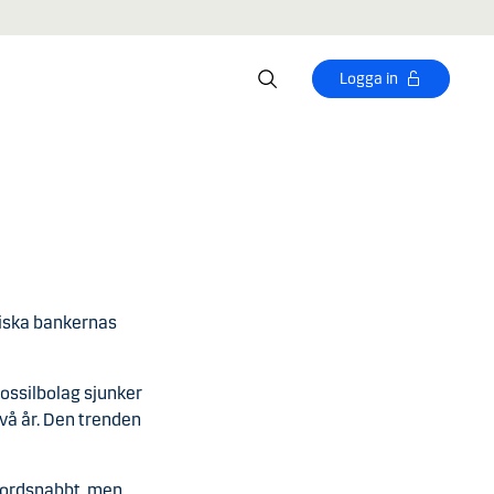
Logga in
diska bankernas
 fossilbolag sjunker
vå år. Den trenden
ekordsnabbt, men