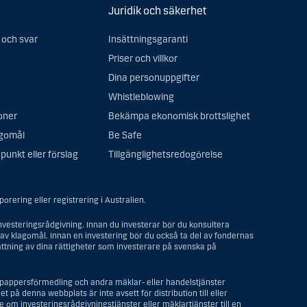
Juridik och säkerhet
 och svar
Insättningsgaranti
Priser och villkor
Dina personuppgifter
Whistleblowing
oner
Bekämpa ekonomisk brottslighet
agomål
Be Safe
punkt eller förslag
Tillgänglighetsredogörelse
rering eller registrering i Australien.
vesteringsrådgivning. Innan du investerar bör du konsultera
av klagomål. Innan en investering bör du också ta del av fondernas
ttning av dina rättigheter som investerare på svenska på
depappersförmedling och andra mäklar- eller handelstjänster
t på denna webbplats är inte avsett för distribution till eller
om investeringsrådgivningstjänster eller mäklartjänster till en