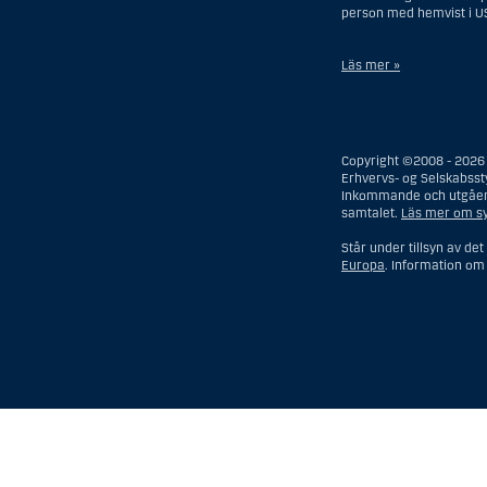
person med hemvist i U
Läs mer »
I samband med investerin
USA, dock ej offshore-fi
försäkringsbolag eller ba
Copyright ©2008 - 2026 
person som saknar hemvis
Erhvervs- og Selskabsst
boutredningsman, om inte
Inkommande och utgående
förvaltning och som inne
samtalet.
Läs mer om syf
förvaltare, om inte dett
Termen ”US Person” omfa
Står under tillsyn av de
Europa
. Information o
När det gäller mäklartj
Danske Bank etablerades
med permanent uppehållsti
Visa
Göm
Show
Show
more
less
rows:
rows: