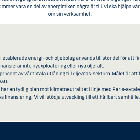
ommer vara en del av energimixen några år till. Vi ska hjälpa vår
om sin verksamhet.
ll etablerade energi- och oljebolag används till stor del för att
 finansierar inte nyexploatering eller nya oljefält.
procent av vår totala utlåning till olje/gas-sektorn. Målet är att
2030.
har en tydlig plan mot klimatneutralitet i linje med Paris-avtale
finansiering. Vi vill stödja utveckling till ett hållbart samhälle.