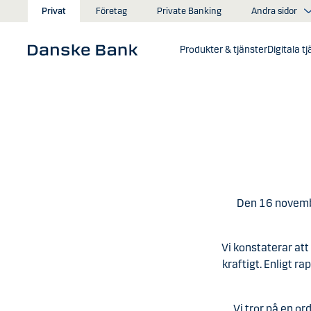
Gå till huvudinnehåll
Andra sidor
Privat
Företag
Private Banking
Produkter & tjänster
Digitala t
Den 16 novembe
Vi konstaterar att 
kraftigt. Enligt 
Vi tror på en o