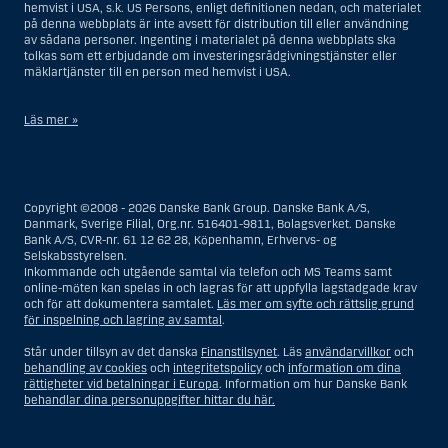
hemvist i USA, s.k. US Persons, enligt definitionen nedan, och materialet
på denna webbplats är inte avsett för distribution till eller användning
av sådana personer. Ingenting i materialet på denna webbplats ska
tolkas som ett erbjudande om investeringsrådgivningstjänster eller
mäklartjänster till en person med hemvist i USA.
Läs mer »
I samband med investeringsrådgivningstjänster innebär en US Person
en fysisk person med hemvist i USA, eller ett företag eller annat bolag
som är bildat eller organiserat i USA, dock ej offshore-filialer eller
Copyright ©2008 - 2026 Danske Bank Group. Danske Bank A/S,
agenturer som tillhör en person med hemvist i USA som bedriver
Danmark, Sverige Filial, Org.nr. 516401-9811, Bolagsverket. Danske
verksamhet av berättigade affärsskäl och anlitas och regleras som ett
Bank A/S, CVR-nr. 61 12 62 28, Köpenhamn, Erhvervs- og
försäkringsbolag eller bank, eller en filial till en utländsk enhet som är
Selskabsstyrelsen.
belägen i USA, eller en stiftelse vars förvaltare är en US Person, om inte
Inkommande och utgående samtal via telefon och MS Teams samt
en s.k. non-US Person, dvs. en person som saknar hemvist i USA, har
online-möten kan spelas in och lagras för att uppfylla lagstadgade krav
eller delar rätten till investeringsbeslut, eller ett dödsbo för vilket en
och för att dokumentera samtalet.
Läs mer om syfte och rättslig grund
person med hemvist i USA är dödsboförvaltare eller boutredningsman,
för inspelning och lagring av samtal
.
om inte dödsboet styrs av utländsk lag och en non-US Person har eller
delar rätten till investeringsbeslut, eller ett konto som inte är kopplat till
Står under tillsyn av det danska
Finanstilsynet
. Läs
användarvillkor
och
diskretionär förvaltning och som innehas till förmån för en person med
behandling av cookies
och
integritetspolicy
och
information om dina
hemvist i USA eller ett konto kopplat till diskretionär förvaltning och som
rättigheter vid betalningar i Europa
. Information om hur Danske Bank
innehas av en amerikansk mäklare eller förvaltare, om inte detta
behandlar dina personuppgifter hittar du här.
innehas till förmån för en person utan hemvist i USA, eller enheter som
organiserats eller bildats i syfte att kringgå amerikanska
värdepapperslagar. Termen ”US Person” omfattar inte en person som