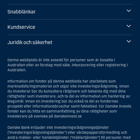
Snabblänkar
Kundservice
Juridik och säkerhet
Denna webbplats är inte avsedd för personer som är bosatta i
Australien eller av företag med säte, inkorporering eller registrering i
Australien.
Information om fonder på denna webbsida har utarbetats som
marknadsföringsmaterial och utgör inte investeringsrådgivning. Innan
du investerar bör du konsultera rådgivare och bekanta dig med dina
rättigheter som investerare, och ta del av information om hantering av
klagomål. Innan en investering bör du också ta del av fondernas
prospekt eller informationsbroschyr samt faktablad. För Danske Invests
fonder kan du hitta en sammanfattning av dina rättigheter som
investerare på svenska på danskeinvest.se
Danske Bank erbjuder inte investeringsrådgivningstjänster
(”investeringsrådgivningstjänster”) eller värdepappersförmedling och
andra mäklar- eller handelstjänster (”mäklartjänster”) till personer med