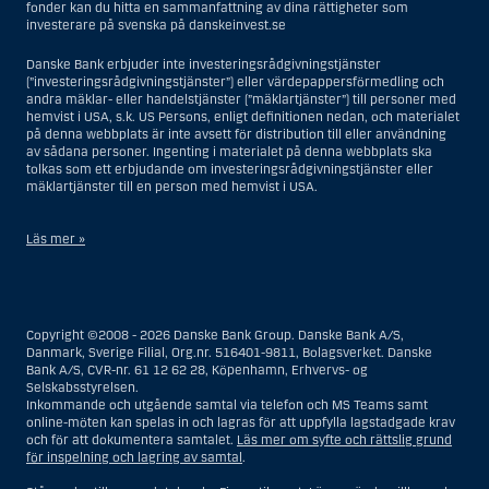
fonder kan du hitta en sammanfattning av dina rättigheter som
investerare på svenska på danskeinvest.se
Danske Bank erbjuder inte investeringsrådgivningstjänster
(”investeringsrådgivningstjänster”) eller värdepappersförmedling och
andra mäklar- eller handelstjänster (”mäklartjänster”) till personer med
hemvist i USA, s.k. US Persons, enligt definitionen nedan, och materialet
på denna webbplats är inte avsett för distribution till eller användning
av sådana personer. Ingenting i materialet på denna webbplats ska
tolkas som ett erbjudande om investeringsrådgivningstjänster eller
mäklartjänster till en person med hemvist i USA.
Läs mer »
I samband med investeringsrådgivningstjänster innebär en US Person
en fysisk person med hemvist i USA, eller ett företag eller annat bolag
som är bildat eller organiserat i USA, dock ej offshore-filialer eller
Copyright ©2008 - 2026 Danske Bank Group. Danske Bank A/S,
agenturer som tillhör en person med hemvist i USA som bedriver
Danmark, Sverige Filial, Org.nr. 516401-9811, Bolagsverket. Danske
verksamhet av berättigade affärsskäl och anlitas och regleras som ett
Bank A/S, CVR-nr. 61 12 62 28, Köpenhamn, Erhvervs- og
försäkringsbolag eller bank, eller en filial till en utländsk enhet som är
Selskabsstyrelsen.
belägen i USA, eller en stiftelse vars förvaltare är en US Person, om inte
Inkommande och utgående samtal via telefon och MS Teams samt
en s.k. non-US Person, dvs. en person som saknar hemvist i USA, har
online-möten kan spelas in och lagras för att uppfylla lagstadgade krav
eller delar rätten till investeringsbeslut, eller ett dödsbo för vilket en
och för att dokumentera samtalet.
Läs mer om syfte och rättslig grund
person med hemvist i USA är dödsboförvaltare eller boutredningsman,
för inspelning och lagring av samtal
.
om inte dödsboet styrs av utländsk lag och en non-US Person har eller
delar rätten till investeringsbeslut, eller ett konto som inte är kopplat till