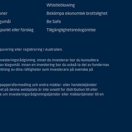
Whistleblowing
oner
Bekämpa ekonomisk brottslighet
agomål
Be Safe
punkt eller förslag
Tillgänglighetsredogörelse
rering eller registrering i Australien.
vesteringsrådgivning. Innan du investerar bör du konsultera
av klagomål. Innan en investering bör du också ta del av fondernas
ttning av dina rättigheter som investerare på svenska på
depappersförmedling och andra mäklar- eller handelstjänster
t på denna webbplats är inte avsett för distribution till eller
om investeringsrådgivningstjänster eller mäklartjänster till en
ller ett företag eller annat bolag som är bildat eller organiserat i
samhet av berättigade affärsskäl och anlitas och regleras som ett