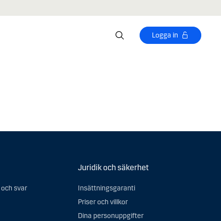
Logga in
Juridik och säkerhet
 och svar
Insättningsgaranti
Priser och villkor
Dina personuppgifter