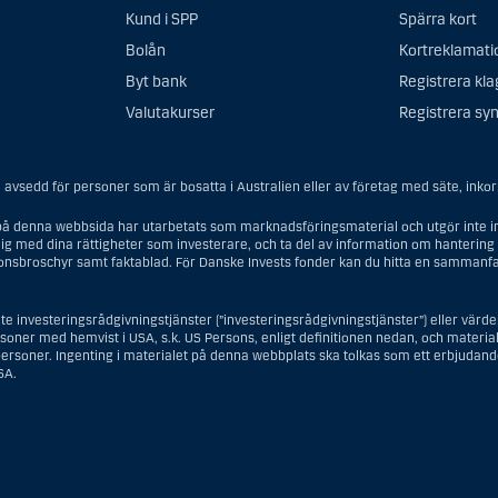
Kund i SPP
Spärra kort
Bolån
Kortreklamati
Byt bank
Registrera kl
Valutakurser
Registrera syn
avsedd för personer som är bosatta i Australien eller av företag med säte, inkorpo
å denna webbsida har utarbetats som marknadsföringsmaterial och utgör inte in
ig med dina rättigheter som investerare, och ta del av information om hantering 
ionsbroschyr samt faktablad. För Danske Invests fonder kan du hitta en sammanfa
te investeringsrådgivningstjänster (”investeringsrådgivningstjänster”) eller vär
ersoner med hemvist i USA, s.k. US Persons, enligt definitionen nedan, och materiale
rsoner. Ingenting i materialet på denna webbplats ska tolkas som ett erbjudande 
SA.
gsrådgivningstjänster innebär en US Person en fysisk person med hemvist i USA, e
lialer eller agenturer som tillhör en person med hemvist i USA som bedriver verk