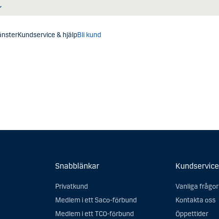
jänster
Kundservice & hjälp
Bli kund
Snabblänkar
Kundservice
Privatkund
Vanliga frågor
Medlem i ett Saco-förbund
Kontakta oss
Medlem i ett TCO-förbund
Öppettider