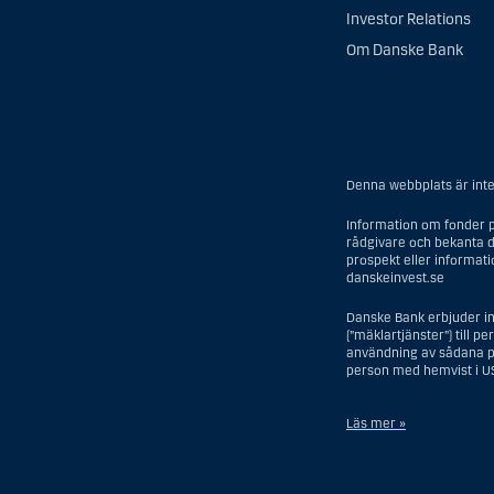
Investor Relations
Om Danske Bank
Denna webbplats är inte 
Information om fonder p
rådgivare och bekanta d
prospekt eller informat
danskeinvest.se
Danske Bank erbjuder in
(”mäklartjänster”) till p
användning av sådana pe
person med hemvist i U
Läs mer »
I samband med investerin
USA, dock ej offshore-fi