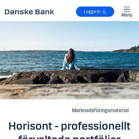
Gå till huvudinnehåll
Logga in
Meny
Marknadsföringsmaterial
Horisont - professionellt