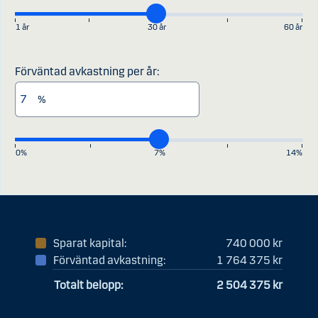
1 år
30 år
60 år
Förväntad avkastning per år:
%
0%
7%
14%
Sparat kapital:
740 000 kr
Förväntad avkastning:
1 764 375 kr
Totalt belopp:
2 504 375 kr