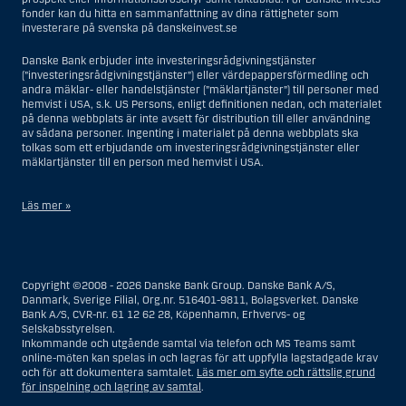
fonder kan du hitta en sammanfattning av dina rättigheter som
investerare på svenska på danskeinvest.se
Danske Bank erbjuder inte investeringsrådgivningstjänster
(”investeringsrådgivningstjänster”) eller värdepappersförmedling och
andra mäklar- eller handelstjänster (”mäklartjänster”) till personer med
hemvist i USA, s.k. US Persons, enligt definitionen nedan, och materialet
på denna webbplats är inte avsett för distribution till eller användning
av sådana personer. Ingenting i materialet på denna webbplats ska
tolkas som ett erbjudande om investeringsrådgivningstjänster eller
mäklartjänster till en person med hemvist i USA.
Läs mer »
I samband med investeringsrådgivningstjänster innebär en US Person
en fysisk person med hemvist i USA, eller ett företag eller annat bolag
som är bildat eller organiserat i USA, dock ej offshore-filialer eller
Copyright ©2008 - 2026 Danske Bank Group. Danske Bank A/S,
agenturer som tillhör en person med hemvist i USA som bedriver
Danmark, Sverige Filial, Org.nr. 516401-9811, Bolagsverket. Danske
verksamhet av berättigade affärsskäl och anlitas och regleras som ett
Bank A/S, CVR-nr. 61 12 62 28, Köpenhamn, Erhvervs- og
försäkringsbolag eller bank, eller en filial till en utländsk enhet som är
Selskabsstyrelsen.
belägen i USA, eller en stiftelse vars förvaltare är en US Person, om inte
Inkommande och utgående samtal via telefon och MS Teams samt
en s.k. non-US Person, dvs. en person som saknar hemvist i USA, har
online-möten kan spelas in och lagras för att uppfylla lagstadgade krav
eller delar rätten till investeringsbeslut, eller ett dödsbo för vilket en
och för att dokumentera samtalet.
Läs mer om syfte och rättslig grund
person med hemvist i USA är dödsboförvaltare eller boutredningsman,
för inspelning och lagring av samtal
.
om inte dödsboet styrs av utländsk lag och en non-US Person har eller
delar rätten till investeringsbeslut, eller ett konto som inte är kopplat till