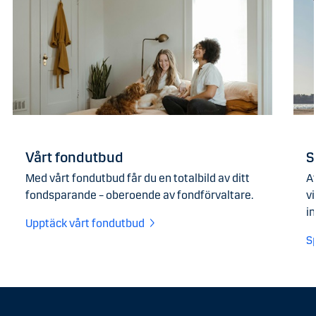
Vårt fondutbud
S
Med vårt fondutbud får du en totalbild av ditt
At
fondsparande – oberoende av fondförvaltare.
v
i
Upptäck vårt fondutbud
S