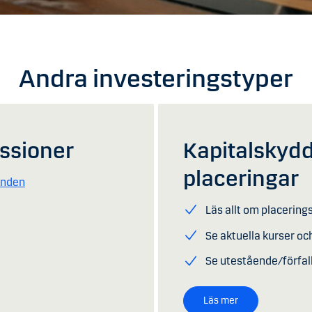
Andra investeringstyper
ssioner
Kapitalskyd
placeringar
anden
Läs allt om placerin
Se aktuella kurser o
Se utestående/förfal
Läs mer