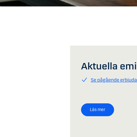
Aktuella emi
Se pågående erbjud
Läs mer