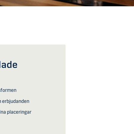
dade
gsformen
ch erbjudanden
lna placeringar