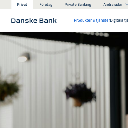
Gå till huvudinnehåll
Andra sidor
Privat
Företag
Private Banking
Produkter & tjänster
Digitala t