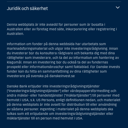
Juridik och säkerhet
Denna webbplats är inte avsedd för personer som är bosatta i
Australien eller av företag med säte, inkorporering eller registrering i
Australien.
Information om fonder på denna webbsida har utarbetats som
marknadsföringsmaterial och utgör inte investeringsrådgivning. Innan
du investerar bör du konsultera rådgivare och bekanta dig med dina
rättigheter som investerare, och ta del av information om hantering av
klagomål. Innan en investering bör du också ta del av fondernas
prospekt eller informationsbroschyr samt faktablad. För Danske Invests
fonder kan du hitta en sammanfattning av dina rättigheter som
investerare på svenska på danskeinvest.se
Danske Bank erbjuder inte investeringsrådgivningstjänster
(”investeringsrådgivningstjänster”) eller värdepappersförmedling och
andra mäklar- eller handelstjänster (”mäklartjänster”) till personer med
hemvist i USA, s.k. US Persons, enligt definitionen nedan, och materialet
på denna webbplats är inte avsett för distribution till eller användning
av sådana personer. Ingenting i materialet på denna webbplats ska
tolkas som ett erbjudande om investeringsrådgivningstjänster eller
mäklartjänster till en person med hemvist i USA.