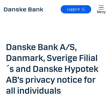
Gå till huvudinnehåll
Logga in
Meny
Danske Bank A/S,
Danmark, Sverige Filial
´s and Danske Hypotek
AB’s privacy notice for
all individuals