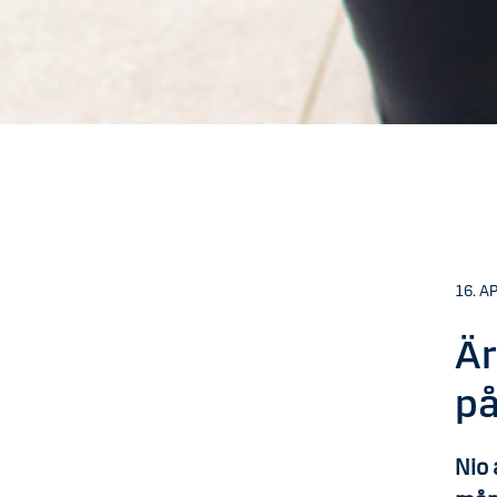
16. A
Är
på
Nio 