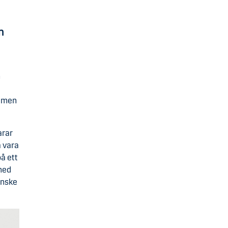
n
n
, men
arar
a vara
å ett
 med
anske