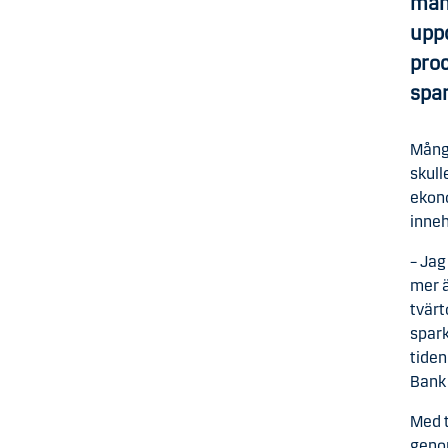
mån
uppd
proc
spar
Många
skull
ekono
inneh
– Jag
mer ä
tvärt
spark
tiden
Bank 
Med t
geno