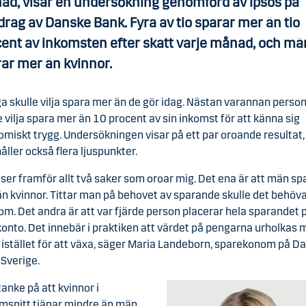
ad, visar en undersökning genomförd av Ipsos på
rag av Danske Bank. Fyra av tio sparar mer än tio
ent av inkomsten efter skatt varje månad, och mä
ar mer än kvinnor.
 skulle vilja spara mer än de gör idag. Nästan varannan perso
e vilja spara mer än 10 procent av sin inkomst för att känna sig
miskt trygg. Undersökningen visar på ett par oroande resultat
åller också flera ljuspunkter.
 ser framför allt två saker som oroar mig. Det ena är att män sp
n kvinnor. Tittar man på behovet av sparande skulle det behöv
om. Det andra är att var fjärde person placerar hela sparandet p
onto. Det innebär i praktiken att värdet på pengarna urholkas
 istället för att växa, säger Maria Landeborn, sparekonom på D
Sverige.
anke på att kvinnor i
msnitt tjänar mindre än män