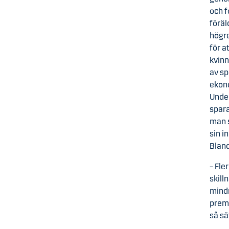
och f
föräl
högre
för a
kvinn
av sp
ekono
Unde
spara
man s
sin i
Bland
– Fle
skill
mindr
premi
så sä