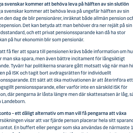
 svenskar kommer att behöva leva på hälften av sin slutlön
 svenskar kommer att behöva leva på ungefär hälften av sin
ön den dag de blir pensionärer, inräknat både allmän pension oc
tepension. Det kan betyda att man behöver dra ner rejält på sin
dsstandard, och ett privat pensionssparande kan då ha stor
kan på hur ekonomin blir som pensionär.
 att få fler att spara till pensionen krävs både information om hu
r man ska spara, men även bättre incitament för långsiktigt
nde. Tyvärr har politikerna snarare gått motsatt väg när man h
en på ISK och tagit bort avdragsrätten för individuellt
onssparande. Ett sätt att öka motivationen är att återinföra ett
gsgillt pensionssparande, eller varför inte en särskild ISK för
on, där pengarna är låsta längre men där skattesatsen är låg, 
a Landeborn.
onto – ett dåligt alternativ om man vill få pengarna att växa
sökningen visar att var fjärde person placerar hela sitt sparan
ontot. En buffert eller pengar som ska användas de närmaste 