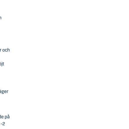
h
r och
öjt
säger
de på
1-2