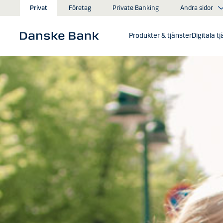
Gå till huvudinnehåll
Andra sidor
Privat
Företag
Private Banking
Produkter & tjänster
Digitala t