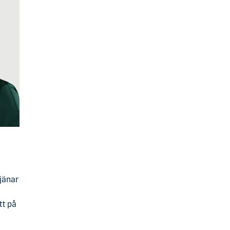
tjänar
tt på