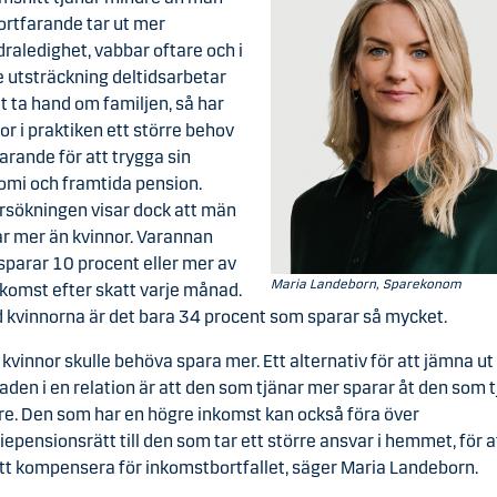
ortfarande tar ut mer
draledighet, vabbar oftare och i
 utsträckning deltidsarbetar
tt ta hand om familjen, så har
or i praktiken ett större behov
arande för att trygga sin
mi och framtida pension.
rsökningen visar dock att män
r mer än kvinnor. Varannan
parar 10 procent eller mer av
Maria Landeborn, Sparekonom
nkomst efter skatt varje månad.
 kvinnorna är det bara 34 procent som sparar så mycket.
r kvinnor skulle behöva spara mer. Ett alternativ för att jämna ut
naden i en relation är att den som tjänar mer sparar åt den som 
e. Den som har en högre inkomst kan också föra över
epensionsrätt till den som tar ett större ansvar i hemmet, för a
tt kompensera för inkomstbortfallet, säger Maria Landeborn.