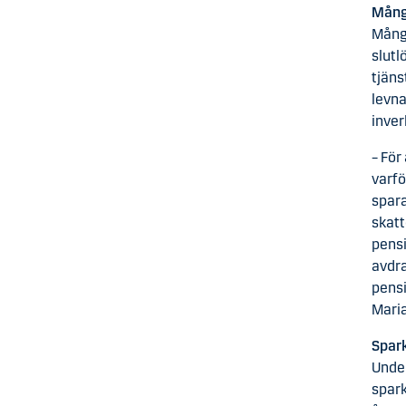
Många
Många
slutl
tjäns
levna
inver
– För
varfö
spara
skatt
pensi
avdra
pensi
Mari
Spark
Under
spark