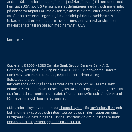
andra mäklar- eller handelstjänster (”mäklartjänster”) till personer med
hemvist i USA, s.k. US Persons, enligt definitionen nedan, och materialet
på denna webbplats är inte avsett för distribution till eller användning
av sådana personer. Ingenting i materialet på denna webbplats ska
tolkas som ett erbjudande om investeringsrådgivningstjänster eller
mäklartjänster till en person med hemvist i USA.
Läs mer »
I samband med investeringsrådgivningstjänster innebär en US Person
en fysisk person med hemvist i USA, eller ett företag eller annat bolag
som är bildat eller organiserat i USA, dock ej offshore-filialer eller
Copyright ©2008 - 2026 Danske Bank Group. Danske Bank A/S,
agenturer som tillhör en person med hemvist i USA som bedriver
Danmark, Sverige Filial, Org.nr. 516401-9811, Bolagsverket. Danske
verksamhet av berättigade affärsskäl och anlitas och regleras som ett
Bank A/S, CVR-nr. 61 12 62 28, Köpenhamn, Erhvervs- og
försäkringsbolag eller bank, eller en filial till en utländsk enhet som är
Selskabsstyrelsen.
belägen i USA, eller en stiftelse vars förvaltare är en US Person, om inte
Inkommande och utgående samtal via telefon och MS Teams samt
en s.k. non-US Person, dvs. en person som saknar hemvist i USA, har
online-möten kan spelas in och lagras för att uppfylla lagstadgade krav
eller delar rätten till investeringsbeslut, eller ett dödsbo för vilket en
och för att dokumentera samtalet.
Läs mer om syfte och rättslig grund
person med hemvist i USA är dödsboförvaltare eller boutredningsman,
för inspelning och lagring av samtal
.
om inte dödsboet styrs av utländsk lag och en non-US Person har eller
delar rätten till investeringsbeslut, eller ett konto som inte är kopplat till
Står under tillsyn av det danska
Finanstilsynet
. Läs
användarvillkor
och
diskretionär förvaltning och som innehas till förmån för en person med
behandling av cookies
och
integritetspolicy
och
information om dina
hemvist i USA eller ett konto kopplat till diskretionär förvaltning och som
rättigheter vid betalningar i Europa
. Information om hur Danske Bank
innehas av en amerikansk mäklare eller förvaltare, om inte detta
behandlar dina personuppgifter hittar du här.
innehas till förmån för en person utan hemvist i USA, eller enheter som
organiserats eller bildats i syfte att kringgå amerikanska