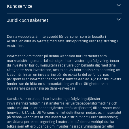
Kundservice
Juridik och säkerhet
Denna webbplats är inte avsedd för personer som är bosatta i
Australien eller av företag med säte, inkorporering eller registrering i
Australien.
Information om fonder på denna webbsida har utarbetats som
marknadsföringsmaterial och utgör inte investeringsrådgivning. Innan
du investerar bör du konsultera rådgivare och bekanta dig med dina
rättigheter som investerare, och ta del av information om hantering av
klagomål. Innan en investering bör du också ta del av fondernas
prospekt eller informationsbroschyr samt faktablad. För Danske Invests
fonder kan du hitta en sammanfattning av dina rättigheter som
investerare på svenska på danskeinvest.se
Danske Bank erbjuder inte investeringsrådgivningstjänster
(”investeringsrådgivningstjänster”) eller värdepappersförmedling och
andra mäklar- eller handelstjänster (”mäklartjänster”) till personer med
hemvist i USA, s.k. US Persons, enligt definitionen nedan, och materialet
på denna webbplats är inte avsett för distribution till eller användning
av sådana personer. Ingenting i materialet på denna webbplats ska
tolkas som ett erbjudande om investeringsrådgivningstjänster eller