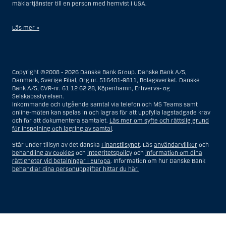
mäklartjänster till en person med hemvist i USA.
Läs mer »
I samband med investeringsrådgivningstjänster innebär en US Person
en fysisk person med hemvist i USA, eller ett företag eller annat bolag
som är bildat eller organiserat i USA, dock ej offshore-filialer eller
Copyright ©2008 - 2026 Danske Bank Group. Danske Bank A/S,
agenturer som tillhör en person med hemvist i USA som bedriver
Danmark, Sverige Filial, Org.nr. 516401-9811, Bolagsverket. Danske
verksamhet av berättigade affärsskäl och anlitas och regleras som ett
Bank A/S, CVR-nr. 61 12 62 28, Köpenhamn, Erhvervs- og
försäkringsbolag eller bank, eller en filial till en utländsk enhet som är
Selskabsstyrelsen.
belägen i USA, eller en stiftelse vars förvaltare är en US Person, om inte
Inkommande och utgående samtal via telefon och MS Teams samt
en s.k. non-US Person, dvs. en person som saknar hemvist i USA, har
online-möten kan spelas in och lagras för att uppfylla lagstadgade krav
eller delar rätten till investeringsbeslut, eller ett dödsbo för vilket en
och för att dokumentera samtalet.
Läs mer om syfte och rättslig grund
person med hemvist i USA är dödsboförvaltare eller boutredningsman,
för inspelning och lagring av samtal
.
om inte dödsboet styrs av utländsk lag och en non-US Person har eller
delar rätten till investeringsbeslut, eller ett konto som inte är kopplat till
Står under tillsyn av det danska
Finanstilsynet
. Läs
användarvillkor
och
diskretionär förvaltning och som innehas till förmån för en person med
behandling av cookies
och
integritetspolicy
och
information om dina
hemvist i USA eller ett konto kopplat till diskretionär förvaltning och som
rättigheter vid betalningar i Europa
. Information om hur Danske Bank
innehas av en amerikansk mäklare eller förvaltare, om inte detta
behandlar dina personuppgifter hittar du här.
innehas till förmån för en person utan hemvist i USA, eller enheter som
organiserats eller bildats i syfte att kringgå amerikanska
värdepapperslagar. Termen ”US Person” omfattar inte en person som
inte befann sig i USA vid den tidpunkt då personen blev en
investeringsrådgivningskund till Danske Bank.
Visa
Göm
Show
Show
När det gäller mäklartjänster är en US Person en kund som befinner sig