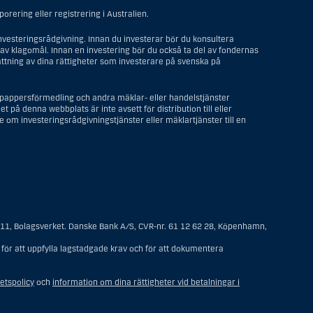
rering eller registrering i Australien.
vesteringsrådgivning. Innan du investerar bör du konsultera
av klagomål. Innan en investering bör du också ta del av fondernas
ttning av dina rättigheter som investerare på svenska på
depappersförmedling och andra mäklar- eller handelstjänster
t på denna webbplats är inte avsett för distribution till eller
om investeringsrådgivningstjänster eller mäklartjänster till en
ller ett företag eller annat bolag som är bildat eller organiserat i
samhet av berättigade affärsskäl och anlitas och regleras som ett
vars förvaltare är en US Person, om inte en s.k. non-US Person, dvs. en
811, Bolagsverket. Danske Bank A/S, CVR-nr. 61 12 62 28, Köpenhamn,
t en person med hemvist i USA är dödsboförvaltare eller
vesteringsbeslut, eller ett konto som inte är kopplat till diskretionär
ör att uppfylla lagstadgade krav och för att dokumentera
retionär förvaltning och som innehas av en amerikansk mäklare eller
rats eller bildats i syfte att kringgå amerikanska värdepapperslagar.
en investeringsrådgivningskund till Danske Bank.
tetspolicy
och
information om dina rättigheter vid betalningar i
osatt utanför USA vid den tidpunkt då hans eller hennes relation med
usive dubbel medborgare i USA och ett annat land), (ii) en person