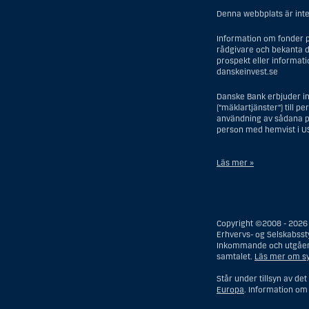
Denna webbplats är inte 
Information om fonder p
rådgivare och bekanta d
prospekt eller informat
danskeinvest.se
Danske Bank erbjuder in
(”mäklartjänster”) till p
användning av sådana pe
person med hemvist i U
Läs mer »
I samband med investerin
USA, dock ej offshore-fi
försäkringsbolag eller ba
Copyright ©2008 - 2026 
person som saknar hemvis
Erhvervs- og Selskabsst
boutredningsman, om inte
Inkommande och utgående
förvaltning och som inne
samtalet.
Läs mer om syf
förvaltare, om inte dett
Termen ”US Person” omfa
Står under tillsyn av de
Europa
. Information o
När det gäller mäklartj
Danske Bank etablerades