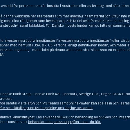
avsedd för personer som är bosatta i Australien eller av företag med säte, inkorpo
å denna webbsida har utarbetats som marknadsföringsmaterial och utgör inte in
ig med dina rättigheter som investerare, och ta del av information om hantering 
ionsbroschyr samt faktablad. För Danske Invests fonder kan du hitta en sammanfa
te investeringsrådgivningstjänster (”investeringsrådgivningstjänster”) eller vär
ersoner med hemvist i USA, s.k. US Persons, enligt definitionen nedan, och materiale
rsoner. Ingenting i materialet på denna webbplats ska tolkas som ett erbjudande 
SA.
gsrådgivningstjänster innebär en US Person en fysisk person med hemvist i USA, e
lialer eller agenturer som tillhör en person med hemvist i USA som bedriver verk
nk, eller en filial till en utländsk enhet som är belägen i USA, eller en stiftelse 
Danske Bank Group. Danske Bank A/S, Danmark, Sverige Filial, Org.nr. 516401-9
t i USA, har eller delar rätten till investeringsbeslut, eller ett dödsbo för vilke
yrelsen.
 dödsboet styrs av utländsk lag och en non-US Person har eller delar rätten till in
 samtal via telefon och MS Teams samt online-möten kan spelas in och lagras f
has till förmån för en person med hemvist i USA eller ett konto kopplat till disk
te och rättslig grund för inspelning och lagring av samtal
.
a innehas till förmån för en person utan hemvist i USA, eller enheter som organise
ttar inte en person som inte befann sig i USA vid den tidpunkt då personen blev 
t danska
Finanstilsynet
. Läs
användarvillkor
och
behandling av cookies
och
integri
m hur Danske Bank
behandlar dina personuppgifter hittar du här.
änster är en US Person en kund som befinner sig i USA, förutom en kund som var b
 och som – när personen är i USA – varken är (i) en amerikansk medborgare (inkl