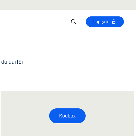
Logga in
 du därför
Kodbox