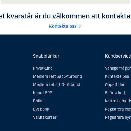
t kvarstår är du välkommen att kontakta
Kontakta oss
Snabblänkar
Kundservice
Privatkund
Vanliga frågor
Medlem i ett Saco-förbund
Kontakta oss
Medlem i ett TCO-förbund
Öppettider
Kund i SPP
Spärra kort
Bolån
Kortreklamati
Byt bank
Registrera kl
Valutakurser
Registrera syn