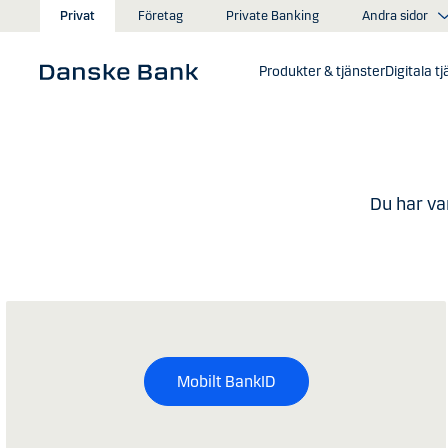
Gå till huvudinnehåll
Andra sidor
Privat
Företag
Private Banking
Produkter & tjänster
Digitala t
Du har va
Mobilt BankID