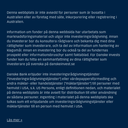
Denna webbplats är inte avsedd för personer som är bosatta i
Australien eller av företag med säte, inkorporering eller registrering i
Australien.
Information om fonder på denna webbsida har utarbetats som
marknadsföringsmaterial och utgör inte investeringsrådgivning. Innan
du investerar bör du konsultera rådgivare och bekanta dig med dina
rättigheter som investerare, och ta del av information om hantering av
klagomål. Innan en investering bör du också ta del av fondernas
prospekt eller informationsbroschyr samt faktablad. För Danske Invests
fonder kan du hitta en sammanfattning av dina rättigheter som
investerare på svenska på danskeinvest.se
Danske Bank erbjuder inte investeringsrådgivningstjänster
(”investeringsrådgivningstjänster”) eller värdepappersförmedling och
andra mäklar- eller handelstjänster (”mäklartjänster”) till personer med
hemvist i USA, s.k. US Persons, enligt definitionen nedan, och materialet
på denna webbplats är inte avsett för distribution till eller användning
av sådana personer. Ingenting i materialet på denna webbplats ska
tolkas som ett erbjudande om investeringsrådgivningstjänster eller
mäklartjänster till en person med hemvist i USA.
Läs mer »