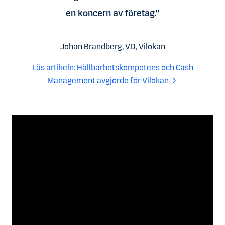
en koncern av företag."
Johan Brandberg, VD, Vilokan
Läs artikeln: Hållbarhetskompetens och Cash
Management avgjorde för Vilokan