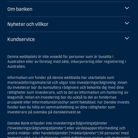
Om banken
Nyheter och villkor
Kundservice
Denna webbplats är inte avsedd för personer som är bosatta i
Australien eller av företag med säte, inkorporering eller registrering i
Australien.
Information om fonder på denna webbsida har utarbetats som
marknadsföringsmaterial och utgör inte investeringsrådgivning. Innan
du investerar bör du konsultera rådgivare och bekanta dig med dina
rättigheter som investerare, och ta del av information om hantering av
klagomål. Innan en investering bör du också ta del av fondernas
prospekt eller informationsbroschyr samt faktablad. För Danske Invests
fonder kan du hitta en sammanfattning av dina rättigheter som
investerare på svenska på danskeinvest.se
Danske Bank erbjuder inte investeringsrådgivningstjänster
(”investeringsrådgivningstjänster”) eller värdepappersförmedling och
andra mäklar- eller handelstjänster (”mäklartjänster”) till personer med