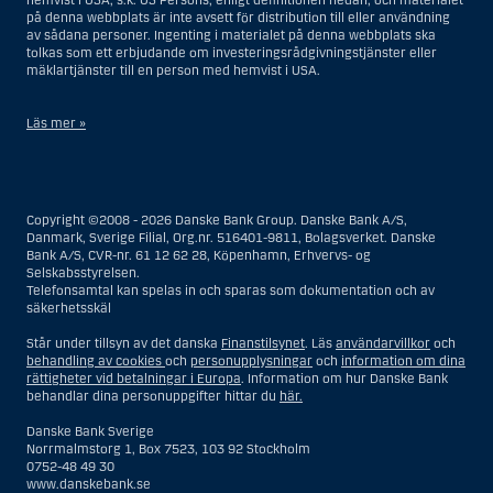
hemvist i USA, s.k. US Persons, enligt definitionen nedan, och materialet
på denna webbplats är inte avsett för distribution till eller användning
av sådana personer. Ingenting i materialet på denna webbplats ska
tolkas som ett erbjudande om investeringsrådgivningstjänster eller
mäklartjänster till en person med hemvist i USA.
Läs mer »
I samband med investeringsrådgivningstjänster innebär en US Person
en fysisk person med hemvist i USA, eller ett företag eller annat bolag
som är bildat eller organiserat i USA, dock ej offshore-filialer eller
Copyright ©2008 - 2026 Danske Bank Group. Danske Bank A/S,
agenturer som tillhör en person med hemvist i USA som bedriver
Danmark, Sverige Filial, Org.nr. 516401-9811, Bolagsverket. Danske
verksamhet av berättigade affärsskäl och anlitas och regleras som ett
Bank A/S, CVR-nr. 61 12 62 28, Köpenhamn, Erhvervs- og
försäkringsbolag eller bank, eller en filial till en utländsk enhet som är
Selskabsstyrelsen.
belägen i USA, eller en stiftelse vars förvaltare är en US Person, om inte
Telefonsamtal kan spelas in och sparas som dokumentation och av
en s.k. non-US Person, dvs. en person som saknar hemvist i USA, har
säkerhetsskäl
eller delar rätten till investeringsbeslut, eller ett dödsbo för vilket en
person med hemvist i USA är dödsboförvaltare eller boutredningsman,
Står under tillsyn av det danska
Finanstilsynet
. Läs
användarvillkor
och
om inte dödsboet styrs av utländsk lag och en non-US Person har eller
behandling av cookies
och
personupplysningar
och
information om dina
delar rätten till investeringsbeslut, eller ett konto som inte är kopplat till
rättigheter vid betalningar i Europa
. Information om hur Danske Bank
diskretionär förvaltning och som innehas till förmån för en person med
behandlar dina personuppgifter hittar du
här.
hemvist i USA eller ett konto kopplat till diskretionär förvaltning och som
innehas av en amerikansk mäklare eller förvaltare, om inte detta
Danske Bank Sverige
innehas till förmån för en person utan hemvist i USA, eller enheter som
Norrmalmstorg 1, Box 7523, 103 92 Stockholm
organiserats eller bildats i syfte att kringgå amerikanska
0752-48 49 30
värdepapperslagar. Termen ”US Person” omfattar inte en person som
www.danskebank.se
inte befann sig i USA vid den tidpunkt då personen blev en