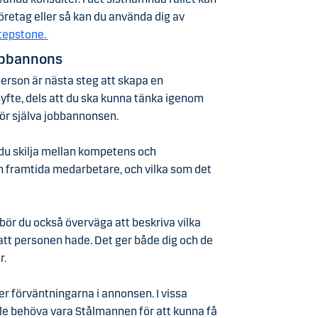
öretag eller så kan du använda dig av
tepstone.
obbannons
 person är nästa steg att skapa en
syfte, dels att du ska kunna tänka igenom
för själva jobbannonsen.
du skilja mellan kompetens och
n framtida medarbetare, och vilka som det
r du också överväga att beskriva vilka
att personen hade. Det ger både dig och de
r.
ller förväntningarna i annonsen. I vissa
e behöva vara Stålmannen för att kunna få