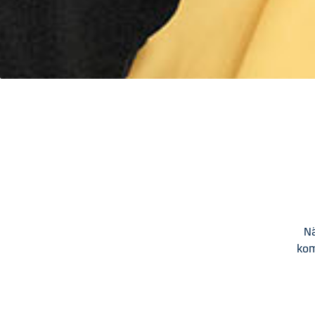
Nä
kom