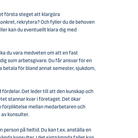
t första steget att klargöra
konkret, rekrytera? Och fyller du de behoven
ler kan du eventuellt klara dig med
 ska du vara medveten om att en fast
 dig som arbetsgivare. Du får ansvar för en
ka betala för bland annat semester, sjukdom,
 fördelar. Det leder till att den kunskap och
et stannar kvar i företaget. Det ökar
v förpliktelse mellan medarbetaren och
 av konsulter.
en person på heltid. Du kan t.ex. anställa en
vända konsulter. I det sistnämnda fallet kan