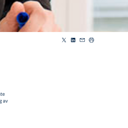
ste
g av