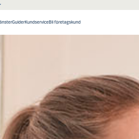
jänster
Guider
Kundservice
Bli företagskund