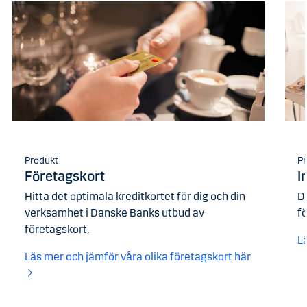
Produkt
Pr
Företagskort
I
Hitta det optimala kreditkortet för dig och din
D
verksamhet i Danske Banks utbud av
f
företagskort.
L
Läs mer och jämför våra olika företagskort här