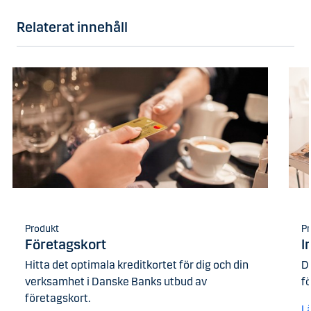
Relaterat innehåll
Produkt
Pr
Företagskort
I
Hitta det optimala kreditkortet för dig och din
D
verksamhet i Danske Banks utbud av
f
företagskort.
L