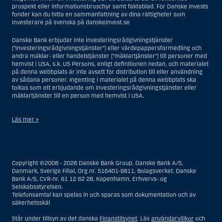
prospekt eller informationsbroschyr samt faktablad. För Danske Invests
fonder kan du hitta en sammanfattning av dina rättigheter som
investerare på svenska på danskeinvest.se
Danske Bank erbjuder inte investeringsrådgivningstjänster
(”investeringsrådgivningstjänster”) eller värdepappersförmedling och
andra mäklar- eller handelstjänster (”mäklartjänster”) till personer med
hemvist i USA, s.k. US Persons, enligt definitionen nedan, och materialet
på denna webbplats är inte avsett för distribution till eller användning
av sådana personer. Ingenting i materialet på denna webbplats ska
tolkas som ett erbjudande om investeringsrådgivningstjänster eller
mäklartjänster till en person med hemvist i USA.
Läs mer »
I samband med investeringsrådgivningstjänster innebär en US Person
en fysisk person med hemvist i USA, eller ett företag eller annat bolag
som är bildat eller organiserat i USA, dock ej offshore-filialer eller
Copyright ©2008 - 2026 Danske Bank Group. Danske Bank A/S,
agenturer som tillhör en person med hemvist i USA som bedriver
Danmark, Sverige Filial, Org.nr. 516401-9811, Bolagsverket. Danske
verksamhet av berättigade affärsskäl och anlitas och regleras som ett
Bank A/S, CVR-nr. 61 12 62 28, Köpenhamn, Erhvervs- og
försäkringsbolag eller bank, eller en filial till en utländsk enhet som är
Selskabsstyrelsen.
belägen i USA, eller en stiftelse vars förvaltare är en US Person, om inte
Telefonsamtal kan spelas in och sparas som dokumentation och av
en s.k. non-US Person, dvs. en person som saknar hemvist i USA, har
säkerhetsskäl
eller delar rätten till investeringsbeslut, eller ett dödsbo för vilket en
person med hemvist i USA är dödsboförvaltare eller boutredningsman,
Står under tillsyn av det danska
Finanstilsynet
. Läs
användarvillkor
och
om inte dödsboet styrs av utländsk lag och en non-US Person har eller