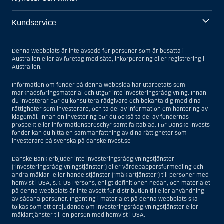
Kundservice
Denna webbplats är inte avsedd för personer som är bosatta i
Australien eller av företag med säte, inkorporering eller registrering i
Australien.
Information om fonder på denna webbsida har utarbetats som
marknadsföringsmaterial och utgör inte investeringsrådgivning. Innan
du investerar bör du konsultera rådgivare och bekanta dig med dina
rättigheter som investerare, och ta del av information om hantering av
klagomål. Innan en investering bör du också ta del av fondernas
prospekt eller informationsbroschyr samt faktablad. För Danske Invests
fonder kan du hitta en sammanfattning av dina rättigheter som
investerare på svenska på danskeinvest.se
Danske Bank erbjuder inte investeringsrådgivningstjänster
(”investeringsrådgivningstjänster”) eller värdepappersförmedling och
andra mäklar- eller handelstjänster (”mäklartjänster”) till personer med
hemvist i USA, s.k. US Persons, enligt definitionen nedan, och materialet
på denna webbplats är inte avsett för distribution till eller användning
av sådana personer. Ingenting i materialet på denna webbplats ska
tolkas som ett erbjudande om investeringsrådgivningstjänster eller
mäklartjänster till en person med hemvist i USA.