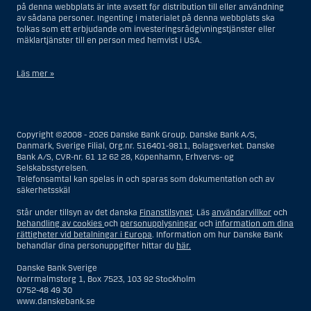
på denna webbplats är inte avsett för distribution till eller användning
av sådana personer. Ingenting i materialet på denna webbplats ska
tolkas som ett erbjudande om investeringsrådgivningstjänster eller
mäklartjänster till en person med hemvist i USA.
Läs mer »
I samband med investeringsrådgivningstjänster innebär en US Person
en fysisk person med hemvist i USA, eller ett företag eller annat bolag
som är bildat eller organiserat i USA, dock ej offshore-filialer eller
Copyright ©2008 - 2026 Danske Bank Group. Danske Bank A/S,
agenturer som tillhör en person med hemvist i USA som bedriver
Danmark, Sverige Filial, Org.nr. 516401-9811, Bolagsverket. Danske
verksamhet av berättigade affärsskäl och anlitas och regleras som ett
Bank A/S, CVR-nr. 61 12 62 28, Köpenhamn, Erhvervs- og
försäkringsbolag eller bank, eller en filial till en utländsk enhet som är
Selskabsstyrelsen.
belägen i USA, eller en stiftelse vars förvaltare är en US Person, om inte
Telefonsamtal kan spelas in och sparas som dokumentation och av
en s.k. non-US Person, dvs. en person som saknar hemvist i USA, har
säkerhetsskäl
eller delar rätten till investeringsbeslut, eller ett dödsbo för vilket en
person med hemvist i USA är dödsboförvaltare eller boutredningsman,
Står under tillsyn av det danska
Finanstilsynet
. Läs
användarvillkor
och
om inte dödsboet styrs av utländsk lag och en non-US Person har eller
behandling av cookies
och
personupplysningar
och
information om dina
delar rätten till investeringsbeslut, eller ett konto som inte är kopplat till
rättigheter vid betalningar i Europa
. Information om hur Danske Bank
diskretionär förvaltning och som innehas till förmån för en person med
behandlar dina personuppgifter hittar du
här.
hemvist i USA eller ett konto kopplat till diskretionär förvaltning och som
innehas av en amerikansk mäklare eller förvaltare, om inte detta
Danske Bank Sverige
innehas till förmån för en person utan hemvist i USA, eller enheter som
Norrmalmstorg 1, Box 7523, 103 92 Stockholm
organiserats eller bildats i syfte att kringgå amerikanska
0752-48 49 30
värdepapperslagar. Termen ”US Person” omfattar inte en person som
www.danskebank.se
inte befann sig i USA vid den tidpunkt då personen blev en