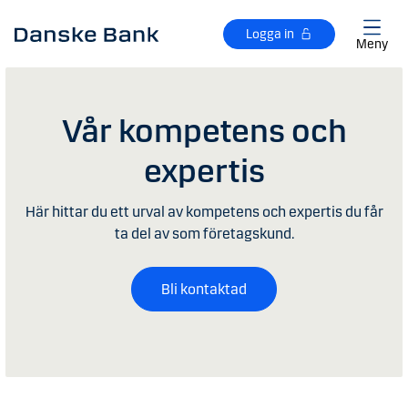
Gå till huvudinnehåll
Logga in
Meny
Vår kompetens och
expertis
Här hittar du ett urval av kompetens och expertis du får
ta del av som företagskund.
Bli kontaktad