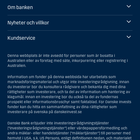
Om banken
Nyheter och villkor
Kundservice
Denna webbplats är inte avsedd för personer som är bosatta i
Australien eller av företag med säte, inkorporering eller registrering i
Australien.
Information om fonder på denna webbsida har utarbetats som
marknadsföringsmaterial och utgör inte investeringsrådgivning. Innan
du investerar bör du konsultera rådgivare och bekanta dig med dina
rättigheter som investerare, och ta del av information om hantering av
klagomål. Innan en investering bör du också ta del av fondernas
prospekt eller informationsbroschyr samt faktablad. För Danske Invests
fonder kan du hitta en sammanfattning av dina rättigheter som
investerare på svenska på danskeinvest.se
Danske Bank erbjuder inte investeringsrådgivningstjänster
(”investeringsrådgivningstjänster”) eller värdepappersförmedling och
andra mäklar- eller handelstjänster (”mäklartjänster”) till personer med
hemvist i USA, s.k. US Persons, enligt definitionen nedan, och materialet